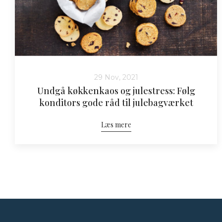
29 Nov, 2021
Undgå køkkenkaos og julestress: Følg
konditors gode råd til julebagværket
Læs mere