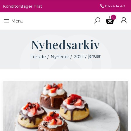
KonditorBager Tilst
86 24 14 40
0
Menu
Nyhedsarkiv
januar
Forside
Nyheder
2021