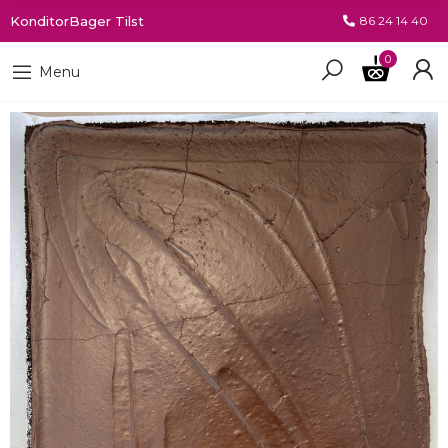
KonditorBager Tilst
86 24 14 40
0
Menu