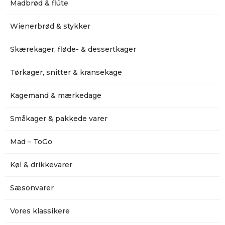
Madbrød & flúte
Wienerbrød & stykker
Skærekager, fløde- & dessertkager
Tørkager, snitter & kransekage
Kagemand & mærkedage
Småkager & pakkede varer
Mad – ToGo
Køl & drikkevarer
Sæsonvarer
Vores klassikere