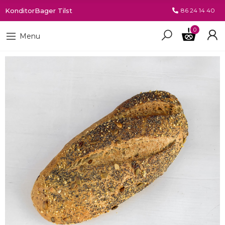
KonditorBager Tilst
86 24 14 40
0
Menu