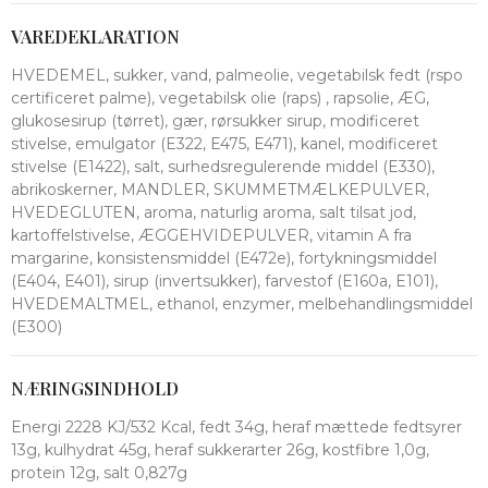
VAREDEKLARATION
HVEDEMEL, sukker, vand, palmeolie, vegetabilsk fedt (rspo
certificeret palme), vegetabilsk olie (raps) , rapsolie, ÆG,
glukosesirup (tørret), gær, rørsukker sirup, modificeret
stivelse, emulgator (E322, E475, E471), kanel, modificeret
stivelse (E1422), salt, surhedsregulerende middel (E330),
abrikoskerner, MANDLER, SKUMMETMÆLKEPULVER,
HVEDEGLUTEN, aroma, naturlig aroma, salt tilsat jod,
kartoffelstivelse, ÆGGEHVIDEPULVER, vitamin A fra
margarine, konsistensmiddel (E472e), fortykningsmiddel
(E404, E401), sirup (invertsukker), farvestof (E160a, E101),
HVEDEMALTMEL, ethanol, enzymer, melbehandlingsmiddel
(E300)
NÆRINGSINDHOLD
Energi 2228 KJ/532 Kcal, fedt 34g, heraf mættede fedtsyrer
13g, kulhydrat 45g, heraf sukkerarter 26g, kostfibre 1,0g,
protein 12g, salt 0,827g