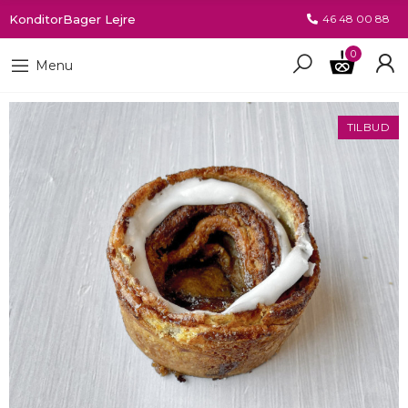
KonditorBager Lejre
46 48 00 88
0
Menu
TILBUD