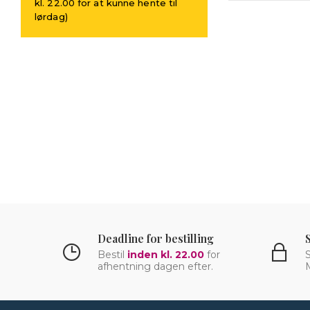
kl. 22.00 for at kunne hente til
lørdag)
Deadline for bestilling
Bestil
inden kl. 22.00
for
S
afhentning dagen efter.