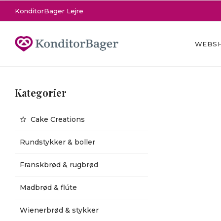
KonditorBager Lejre
WEBS
Kategorier
Cake Creations
Rundstykker & boller
Franskbrød & rugbrød
Madbrød & flúte
Wienerbrød & stykker