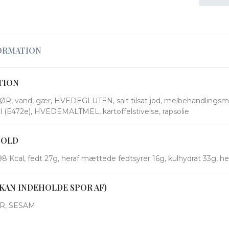
ORMATION
TION
 vand, gær, HVEDEGLUTEN, salt tilsat jod, melbehandlingsmidd
 (E472e), HVEDEMALTMEL, kartoffelstivelse, rapsolie
HOLD
8 Kcal, fedt 27g, heraf mættede fedtsyrer 16g, kulhydrat 33g, heraf
KAN INDEHOLDE SPOR AF)
R, SESAM