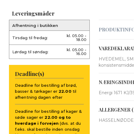
Leveringsmåder
Afhentning i butikken
PRODUKTINF
kl. 05.00 -
Tirsdag til fredag:
18.00
VAREDEKLARA
kl. 05.00 -
Lørdag til søndag:
16.00
HVEDEMEL, SMØR,
konsistensmiddel
Deadline(s)
NÆRINGSIND
Deadline for bestilling af brød,
basser & tørkager er
22.00
til
Energi 1671 KJ/39
afhentning dagen efter
ALLERGENER (
Deadline for bestilling af kager &
søde sager er
22.00 og to
HASSELNØDDE
hverdage i forvejen
(dvs. at du
f.eks. skal bestille inden onsdag