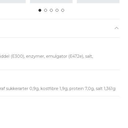
el (E300), enzymer, emulgator (E472e), salt,
 sukkerarter 0,9g, kostfibre 1,9g, protein 7,0g, salt 1,361g