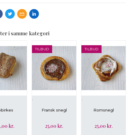
ter i samme kategori
TILBUD
TILBUD
.
.
.
ÆG I KURV
LÆG I KURV
LÆG I KURV
ebirkes
Fransk snegl
Romsnegl
,00 kr.
25,00 kr.
25,00 kr.