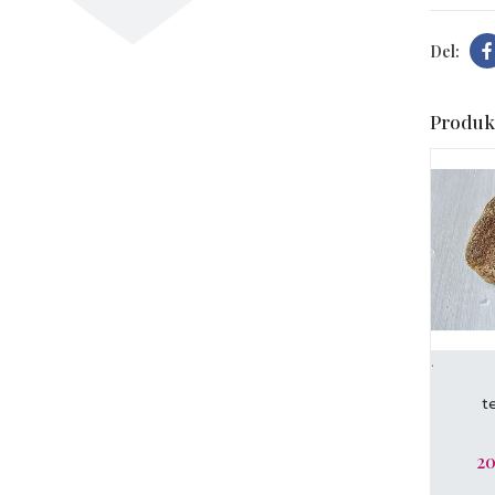
Produk
t forstørre
.
L
t
20