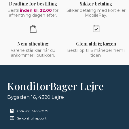
Deadline for bestilling
Sikker betaling
Bestil
inden kl. 22.00
for
Sikker betaling med kort eller
afhentning dagen efter.
MobilePay.
Nem afhenting
Glem aldrig kagen
Varene står klar når du
Bestil op til 6 måneder frem i
ankommer i butikken.
tiden.
KonditorBager Lejre
Bygaden 16, 4320 Lejre
CVR-nr. 34337039
Se kontrolrapport