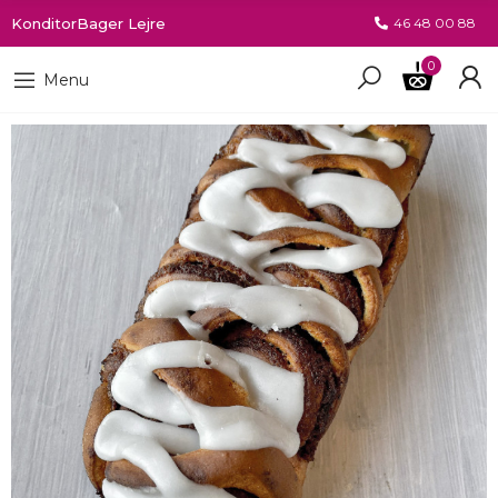
KonditorBager Lejre
46 48 00 88
0
Menu