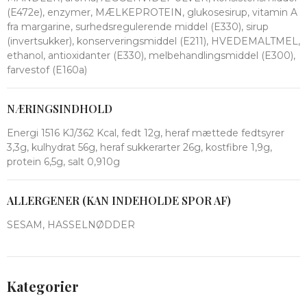
(E472e), enzymer, MÆLKEPROTEIN, glukosesirup, vitamin A
fra margarine, surhedsregulerende middel (E330), sirup
(invertsukker), konserveringsmiddel (E211), HVEDEMALTMEL,
ethanol, antioxidanter (E330), melbehandlingsmiddel (E300),
farvestof (E160a)
NÆRINGSINDHOLD
Energi 1516 KJ/362 Kcal, fedt 12g, heraf mættede fedtsyrer
3,3g, kulhydrat 56g, heraf sukkerarter 26g, kostfibre 1,9g,
protein 6,5g, salt 0,910g
ALLERGENER (KAN INDEHOLDE SPOR AF)
SESAM, HASSELNØDDER
Kategorier