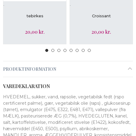
.
.
LÆG I KURV
LÆG I KURV
tebirkes
Croissant
20,00 kr.
20,00 kr.
PRODUKTINFORMATION
VAREDEKLARATION
HVEDEMEL, sukker, vand, rapsolie, vegetabilsk fedt (rspo
certificeret palme), gær, vegetabilsk olie (raps) , glukosesirup
(tørret), emulgator (E475, E322, E481, E471), vallepulver (fra
MÆLK), pasteuriserede ÆG (0,7%), HVEDEGLUTEN, kanel,
salt, kartoffelstivelse, modificeret stivelse (E1422), kokosfedt,
hævemiddel (E450, E500), psyllium, abrikoskerner,
MANDLER, aroma, ÆGGEHVIDEPULVER, konsistensmiddel