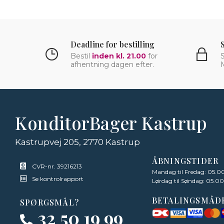
Deadline for bestilling
Bestil
inden kl. 21.00
for
S
afhentning dagen efter.
KonditorBager Kastrup
Kastrupvej 205, 2770 Kastrup
ÅBNINGSTIDER
CVR-nr. 39216213
Mandag til Fredag: 05.00
Se kontrolrapport
Lørdag til Søndag: 05.00
BETALINGSMÅD
SPØRGSMÅL?
32 50 19 99