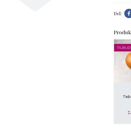
Produk
TILBUD
t forstørre
.
L
Tebo
7