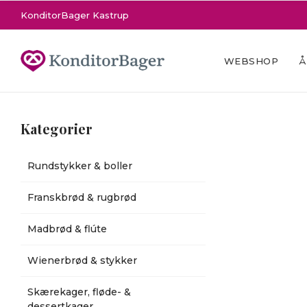
KonditorBager Kastrup
WEBSHOP
Å
Kategorier
Rundstykker & boller
Franskbrød & rugbrød
Madbrød & flúte
Wienerbrød & stykker
Skærekager, fløde- &
dessertkager