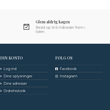
Glem aldrig kagen
Bestil op til 6 måneder frem i
tiden.
DIN KONTO
FØLG OS
Log ind
Facebook
Dine oplysninger
Instagram
Dine adresser
Ordrehistorik