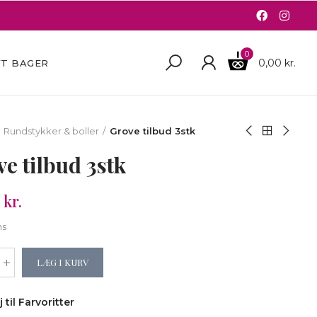
0
0,00 kr.
FT BAGER
Rundstykker & boller
Grove tilbud 3stk
e tilbud 3stk
 kr.
ms
LÆG I KURV
j til Farvoritter