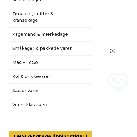
Tørkager, snitter &
kransekage
Kagemand & mærkedage
Småkager & pakkede varer
Klik for a
Mad – ToGo
Køl & drikkevarer
Sæsonvarer
Vores klassikere
OBS! Ændrede åbningstider i