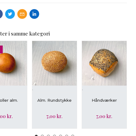
ter i samme kategori
.
.
.
ÆG I KURV
LÆG I KURV
LÆG I KURV
ller alm.
Alm. Rundstykke
Håndværker
,00 kr.
7,00 kr.
7,00 kr.