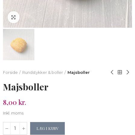
Klik for at forstørre
Forside
Rundstykker & boller
Majsboller
Majsboller
8,00 kr.
Inkl. moms
LÆG I KURV