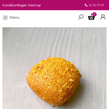
KonditorBager Kastrup
32 50 19 99
0
Menu