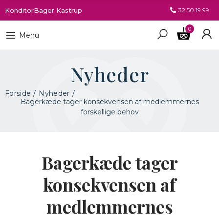
KonditorBager Kastrup
32 50 19 99
0
Menu
Nyheder
Forside
Nyheder
Bagerkæde tager konsekvensen af medlemmernes
forskellige behov
Bagerkæde tager
konsekvensen af
medlemmernes