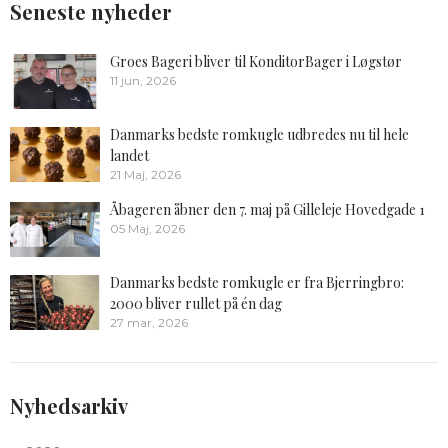
Seneste nyheder
Groes Bageri bliver til KonditorBager i Løgstør
11 jun, 2026
Danmarks bedste romkugle udbredes nu til hele
landet
21 Maj, 2026
Åbageren åbner den 7. maj på Gilleleje Hovedgade 1
05 Maj, 2026
Danmarks bedste romkugle er fra Bjerringbro:
2000 bliver rullet på én dag
27 mar, 2026
Nyhedsarkiv