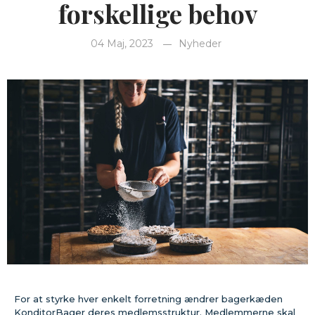
forskellige behov
04 Maj, 2023
Nyheder
For at styrke hver enkelt forretning ændrer bagerkæden
KonditorBager deres medlemsstruktur. Medlemmerne skal