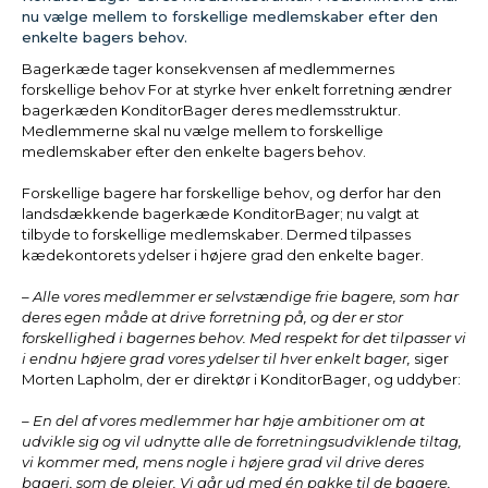
nu vælge mellem to forskellige medlemskaber efter den
enkelte bagers behov.
Bagerkæde tager konsekvensen af medlemmernes
forskellige behov For at styrke hver enkelt forretning ændrer
bagerkæden KonditorBager deres medlemsstruktur.
Medlemmerne skal nu vælge mellem to forskellige
medlemskaber efter den enkelte bagers behov.
Forskellige bagere har forskellige behov, og derfor har den
landsdækkende bagerkæde KonditorBager; nu valgt at
tilbyde to forskellige medlemskaber. Dermed tilpasses
kædekontorets ydelser i højere grad den enkelte bager.
– Alle vores medlemmer er selvstændige frie bagere, som har
deres egen måde at drive forretning på, og der er stor
forskellighed i bagernes behov. Med respekt for det tilpasser vi
i endnu højere grad vores ydelser til hver enkelt bager,
siger
Morten Lapholm, der er direktør i KonditorBager, og uddyber:
– En del af vores medlemmer har høje ambitioner om at
udvikle sig og vil udnytte alle de forretningsudviklende tiltag,
vi kommer med, mens nogle i højere grad vil drive deres
bageri, som de plejer. Vi går ud med én pakke til de bagere,