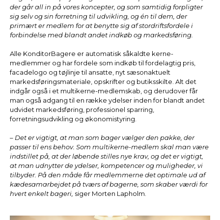
der går all in på vores koncepter, og som samtidig forpligter
sig selv og sin forretning til udvikling, og én til dem, der
primært er medlem for at benytte sig af stordriftsfordele i
forbindelse med blandt andet indkøb og markedsføring.
Alle KonditorBagere er automatisk såkaldte kerne-
medlemmer og har fordele som indkøb til fordelagtig pris,
facadelogo og tøjlinje til ansatte, nyt sæsonaktuelt
markedsføringsmateriale, opskrifter og butiksskilte. Alt det
indgår også i et multikerne-medlemskab, og derudover får
man også adgang til en række ydelser inden for blandt andet
udvidet markedsføring, professionel sparring,
forretningsudvikling og økonomistyring.
– Det er vigtigt, at man som bager vælger den pakke, der
passer til ens behov. Som multikerne-medlem skal man være
indstillet på, at der løbende stilles nye krav, og det er vigtigt,
at man udnytter de ydelser, kompetencer og muligheder, vi
tilbyder. På den måde får medlemmerne det optimale ud af
kædesamarbejdet på tværs af bagerne, som skaber værdi for
hvert enkelt bageri,
siger Morten Lapholm.