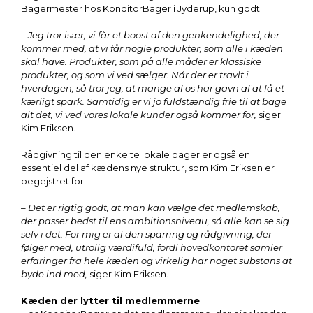
Bagermester hos KonditorBager i Jyderup, kun godt.
– Jeg tror især, vi får et boost af den genkendelighed, der
kommer med, at vi får nogle produkter, som alle i kæden
skal have. Produkter, som på alle måder er klassiske
produkter, og som vi ved sælger. Når der er travlt i
hverdagen, så tror jeg, at mange af os har gavn af at få et
kærligt spark. Samtidig er vi jo fuldstændig frie til at bage
alt det, vi ved vores lokale kunder også kommer for,
siger
Kim Eriksen.
Rådgivning til den enkelte lokale bager er også en
essentiel del af kædens nye struktur, som Kim Eriksen er
begejstret for.
– Det er rigtig godt, at man kan vælge det medlemskab,
der passer bedst til ens ambitionsniveau, så alle kan se sig
selv i det. For mig er al den sparring og rådgivning, der
følger med, utrolig værdifuld, fordi hovedkontoret samler
erfaringer fra hele kæden og virkelig har noget substans at
byde ind med,
siger Kim Eriksen.
Kæden der lytter til medlemmerne