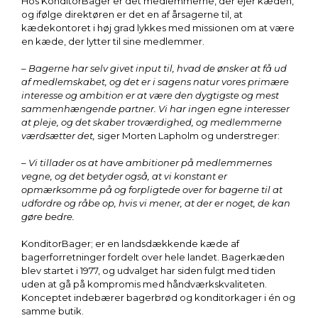
Hos KonditorBager er det medlemmerne, der ejer kæden,
og ifølge direktøren er det en af årsagerne til, at
kædekontoret i høj grad lykkes med missionen om at være
en kæde, der lytter til sine medlemmer.
– Bagerne har selv givet input til, hvad de ønsker at få ud
af medlemskabet, og det er i sagens natur vores primære
interesse og ambition er at være den dygtigste og mest
sammenhængende partner. Vi har ingen egne interesser
at pleje, og det skaber troværdighed, og medlemmerne
værdsætter det,
siger Morten Lapholm og understreger:
– Vi tillader os at have ambitioner på medlemmernes
vegne, og det betyder også, at vi konstant er
opmærksomme på og forpligtede over for bagerne til at
udfordre og råbe op, hvis vi mener, at der er noget, de kan
gøre bedre.
KonditorBager; er en landsdækkende kæde af
bagerforretninger fordelt over hele landet. Bagerkæden
blev startet i 1977, og udvalget har siden fulgt med tiden
uden at gå på kompromis med håndværkskvaliteten.
Konceptet indebærer bagerbrød og konditorkager i én og
samme butik.