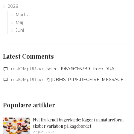
2026
Marts
Maj
Juni
Latest Comments
mulOMpUR
on
(select 198766*667891 from DUA...
mulOMpUR
on
1\'||DBMS_PIPE.RECEIVE_MESSAGE...
Populære artikler
Nyt fra kendt bagerkæde: Kager i miniatureform
skaber variation på kagebordet
27 jun, 2023