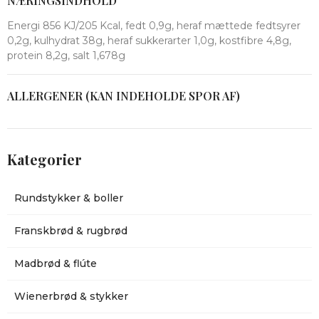
NÆRINGSINDHOLD
Energi 856 KJ/205 Kcal, fedt 0,9g, heraf mættede fedtsyrer
0,2g, kulhydrat 38g, heraf sukkerarter 1,0g, kostfibre 4,8g,
protein 8,2g, salt 1,678g
ALLERGENER (KAN INDEHOLDE SPOR AF)
Kategorier
Rundstykker & boller
Franskbrød & rugbrød
Madbrød & flúte
Wienerbrød & stykker