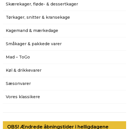
Skærekager, fløde- & dessertkager
Tørkager, snitter & kransekage
Kagemand & mærkedage
Småkager & pakkede varer
Mad – ToGo
Køl & drikkevarer
Sæsonvarer
Vores klassikere
OBS! Ændrede åbningstider i helligdagene