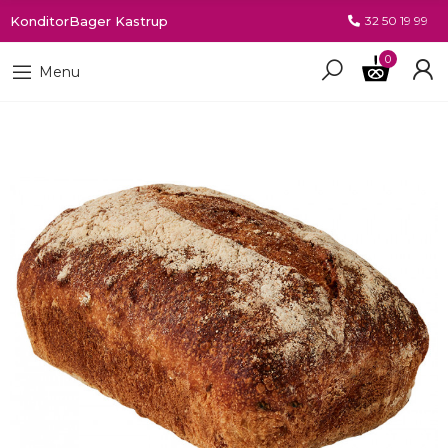
KonditorBager Kastrup
32 50 19 99
0
Menu