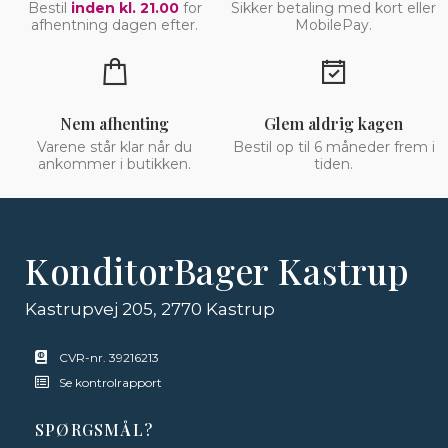
Bestil
inden kl. 21.00
for
Sikker betaling med kort eller
afhentning dagen efter.
MobilePay.
Nem afhenting
Glem aldrig kagen
Varene står klar når du
Bestil op til 6 måneder frem i
ankommer i butikken.
tiden.
KonditorBager Kastrup
Kastrupvej 205, 2770 Kastrup
CVR-nr. 39216213
Se kontrolrapport
SPØRGSMÅL?