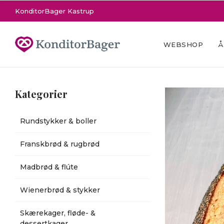
KonditorBager Kastrup
WEBSHOP
Å
Kategorier
Rundstykker & boller
Franskbrød & rugbrød
Madbrød & flúte
Wienerbrød & stykker
Skærekager, fløde- &
dessertkager