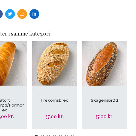
ter i samme kategori
.
.
.
ÆG I KURV
LÆG I KURV
LÆG I KURV
Stort
Trekornsbrød
Skagensbrød
brød/Formbr
ød
,00 kr.
37,00 kr.
37,00 kr.