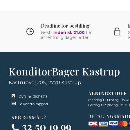
Deadline for bestilling
Bestil
inden kl. 21.00
for
S
afhentning dagen efter.
KonditorBager Kastrup
Kastrupvej 205, 2770 Kastrup
ÅBNINGSTIDER
CVR-nr. 39216213
Mandag til Fredag: 05.00
Se kontrolrapport
Lørdag til Søndag: 05.00
BETALINGSMÅD
SPØRGSMÅL?
32 50 19 99