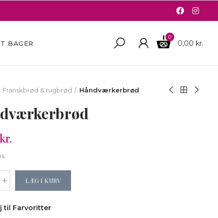
0
0,00 kr.
FT BAGER
Franskbrød & rugbrød
Håndværkerbrød
dværkerbrød
kr.
ms
LÆG I KURV
j til Farvoritter