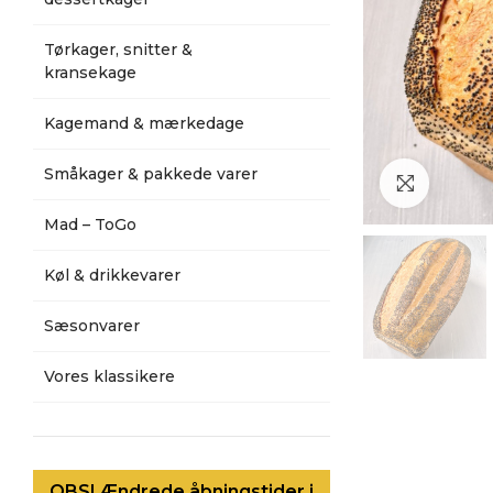
Tørkager, snitter &
kransekage
Kagemand & mærkedage
Småkager & pakkede varer
Klik for a
Mad – ToGo
Køl & drikkevarer
Sæsonvarer
Vores klassikere
OBS! Ændrede åbningstider i