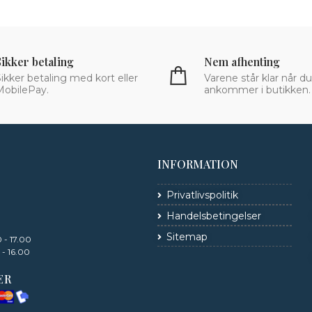
Sikker betaling
Nem afhenting
ikker betaling med kort eller
Varene står klar når du
MobilePay.
ankommer i butikken.
INFORMATION
Privatlivspolitik
Handelsbetingelser
Sitemap
 - 17.00
 - 16.00
ER