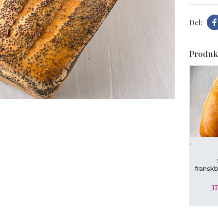
Produk
t forstørre
.
L
fransk
37