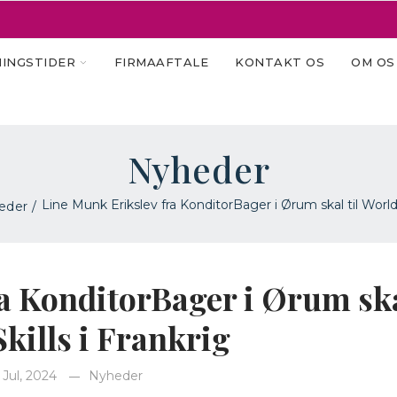
INGSTIDER
FIRMAAFTALE
KONTAKT OS
OM OS
Nyheder
Line Munk Erikslev fra KonditorBager i Ørum skal til WorldS
eder
a KonditorBager i Ørum skal
kills i Frankrig
 Jul, 2024
Nyheder