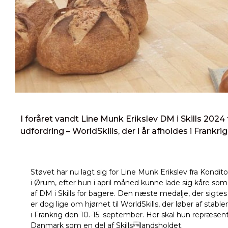
I foråret vandt Line Munk Erikslev DM i Skills 2024
udfordring – WorldSkills, der i år afholdes i Frankrig
Støvet har nu lagt sig for Line Munk Erikslev fra Kondit
i Ørum, efter hun i april måned kunne lade sig kåre som
af DM i Skills for bagere. Den næste medalje, der sigtes 
er dog lige om hjørnet til WorldSkills, der løber af stable
i Frankrig den 10.-15. september. Her skal hun repræsen
Danmark som en del af Skillslandsholdet.