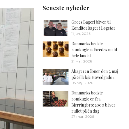
Seneste nyheder
Groes Bageri bliver til
KonditorBager i Løgstør
11 jun, 2026
Danmarks bedste
romkugle udbredes nu til
hele landet
21 Maj, 2026
Åbageren åbner den 7. maj
på Gilleleje Hovedgade 1
05 Maj, 2026
Danmarks bedste
romkugle er fra
Bjerringbro: 2000 bliver
rullet på én dag
27 mar, 2026