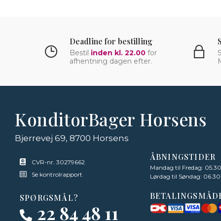
Deadline for bestilling
Bestil
inden kl. 22.00
for
S
afhentning dagen efter.
KonditorBager Horsens
Bjerrevej 69, 8700 Horsens
ÅBNINGSTIDER
CVR-nr. 30279662
Mandag til Fredag: 05.30
Se kontrolrapport
Lørdag til Søndag: 06.30
BETALINGSMÅD
SPØRGSMÅL?
22 84 48 11