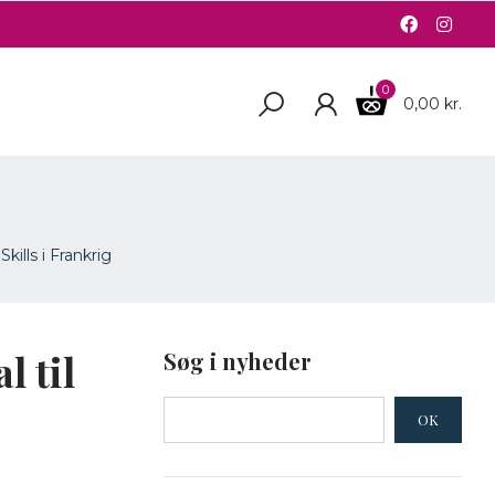
0
0,00 kr.
kills i Frankrig
 til
Søg i nyheder
OK