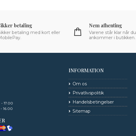
Sikker betaling
Nem afhenting
ikker betaling med kort eller
Varene står klar når du
MobilePay.
ankommer i butikken.
INFORMATION
Om os
Privatlivspolitik
Handelsbetingelser
 - 17.00
 - 16.00
Sitemap
ER