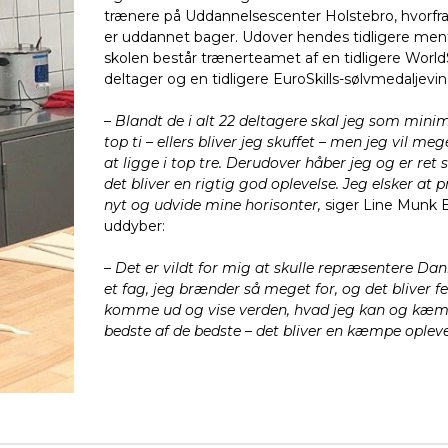
trænere på Uddannelsescenter Holstebro, hvorfra
er uddannet bager. Udover hendes tidligere men
skolen består trænerteamet af en tidligere WorldS
deltager og en tidligere EuroSkills-sølvmedaljevin
– Blandt de i alt 22 deltagere skal jeg som mini
top ti – ellers bliver jeg skuffet – men jeg vil me
at ligge i top tre. Derudover håber jeg og er ret s
det bliver en rigtig god oplevelse. Jeg elsker at 
nyt og udvide mine horisonter,
siger Line Munk E
uddyber:
– Det er vildt for mig at skulle repræsentere D
et fag, jeg brænder så meget for, og det bliver fe
komme ud og vise verden, hvad jeg kan og kæ
bedste af de bedste – det bliver en kæmpe opleve