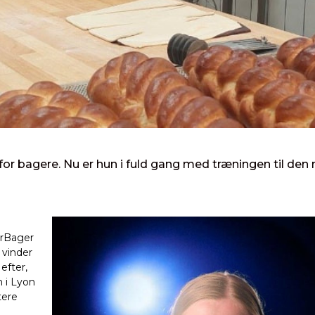
 for bagere. Nu er hun i fuld gang med træningen til den
orBager
 vinder
efter,
n i Lyon
tere