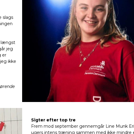
e slags
æningen
r længst
går jeg
 er
jeg ikke
kørende
Sigter efter top tre
Frem mod september gennemgår Line Munk Eri
ugers intens træning sammen med ikke mindre 