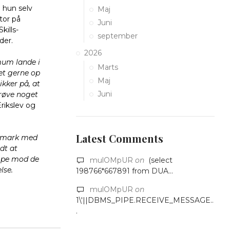
 hun selv
Maj
tor på
Juni
kills-
september
der.
2026
mum lande i
Marts
get gerne op
Maj
ikker på, at
Juni
prøve noget
rikslev og
Latest Comments
anmark med
dt at
mpe mod de
mulOMpUR
on
(select
lse.
198766*667891 from DUA...
mulOMpUR
on
1\'||DBMS_PIPE.RECEIVE_MESSAGE..
.