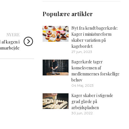
Populære artikler
Nyt fra kendt bagerkæde:
Kager i miniatureform
NYERE
skaber variation på
 af kagen i
kagebordet
amarbejde
27 jun, 2023
Bagerkæde tager
konsekvensen af
medlemmernes forskellige
behov
04 Maj, 2023
Kager skaber i stigende
grad glæde på
arbejdspladsen
30 jun, 2022