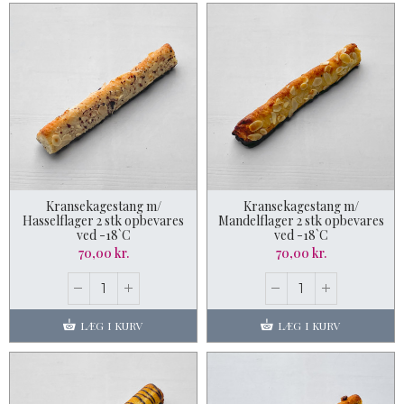
Kransekagestang m/
Kransekagestang m/
Hasselflager 2 stk opbevares
Mandelflager 2 stk opbevares
ved -18`C
ved -18`C
70,00 kr.
70,00 kr.
LÆG I KURV
LÆG I KURV