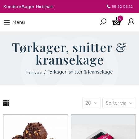
KonditorBager Hirtshals
98 92 05 22
0
Menu
Tørkager, snitter &
kransekage
Tørkager, snitter & kransekage
Forside
20
Sorter via