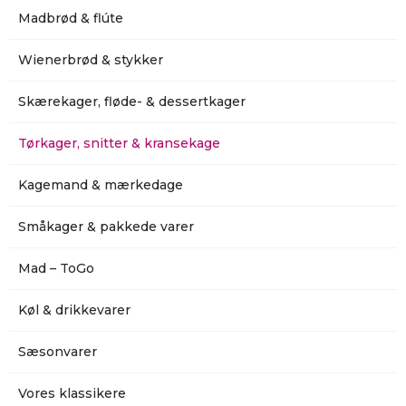
Madbrød & flúte
Wienerbrød & stykker
Skærekager, fløde- & dessertkager
Tørkager, snitter & kransekage
Kagemand & mærkedage
Småkager & pakkede varer
Mad – ToGo
Køl & drikkevarer
Sæsonvarer
Vores klassikere