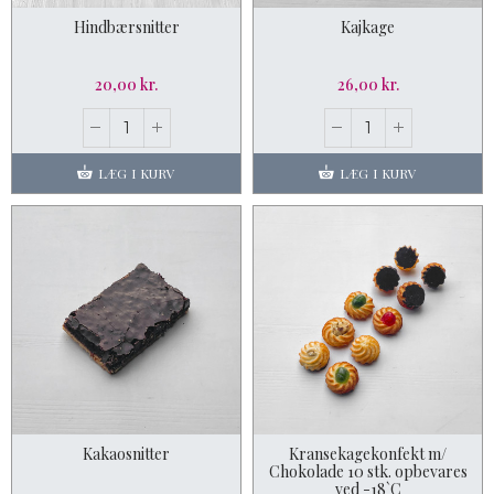
Hindbærsnitter
Kajkage
20,00 kr.
26,00 kr.
LÆG I KURV
LÆG I KURV
Kakaosnitter
Kransekagekonfekt m/
Chokolade 10 stk. opbevares
ved -18`C