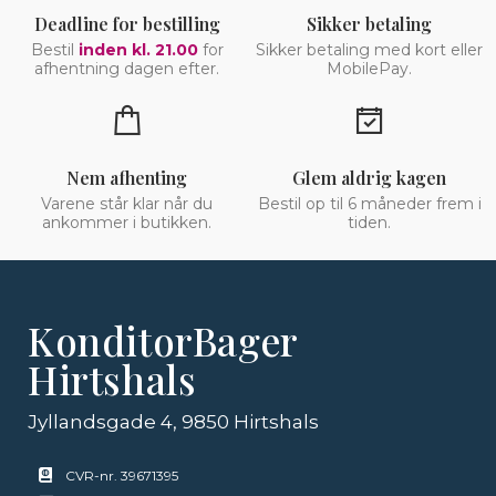
Deadline for bestilling
Sikker betaling
Bestil
inden kl. 21.00
for
Sikker betaling med kort eller
afhentning dagen efter.
MobilePay.
Nem afhenting
Glem aldrig kagen
Varene står klar når du
Bestil op til 6 måneder frem i
ankommer i butikken.
tiden.
KonditorBager
Hirtshals
Jyllandsgade 4, 9850 Hirtshals
CVR-nr. 39671395