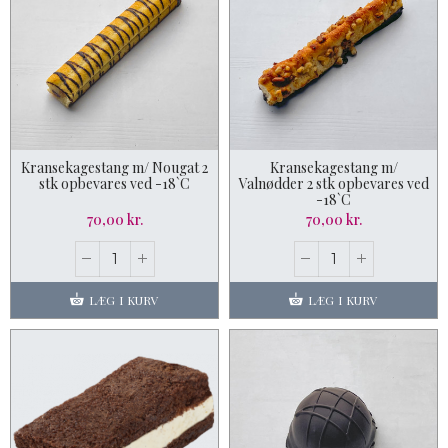
Kransekagestang m/ Nougat 2
Kransekagestang m/
stk opbevares ved -18`C
Valnødder 2 stk opbevares ved
-18`C
70,00 kr.
70,00 kr.
LÆG I KURV
LÆG I KURV