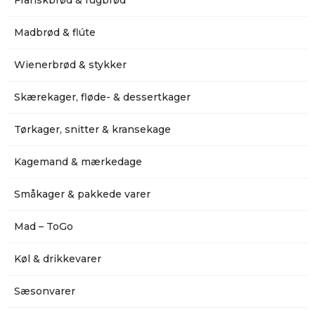
Franskbrød & rugbrød
Madbrød & flúte
Wienerbrød & stykker
Skærekager, fløde- & dessertkager
Tørkager, snitter & kransekage
Kagemand & mærkedage
Småkager & pakkede varer
Mad – ToGo
Køl & drikkevarer
Sæsonvarer