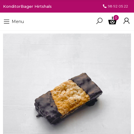
KonditorBager Hirtshals
98 92 05 22
0
Menu