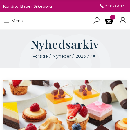
KonditorBager Silkeborg
86 82 86 18
0
Menu
Nyhedsarkiv
juni
Forside
Nyheder
2023