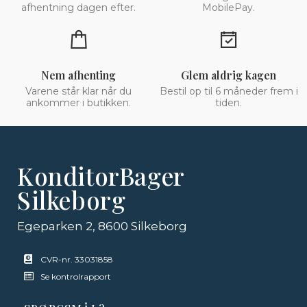
afhentning dagen efter.
MobilePay.
Nem afhenting
Glem aldrig kagen
Varene står klar når du
Bestil op til 6 måneder frem i
ankommer i butikken.
tiden.
KonditorBager
Silkeborg
Egeparken 2, 8600 Silkeborg
CVR-nr. 33031858
Se kontrolrapport