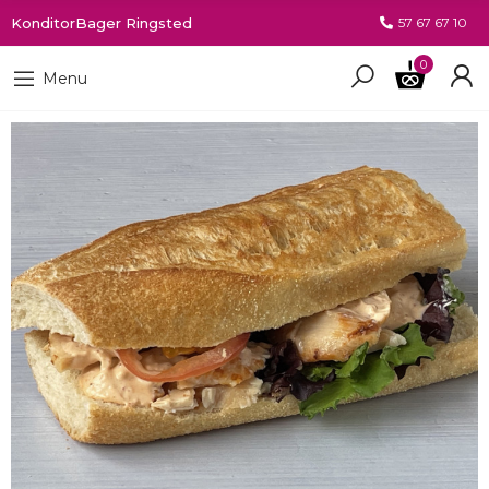
KonditorBager Ringsted
57 67 67 10
0
Menu