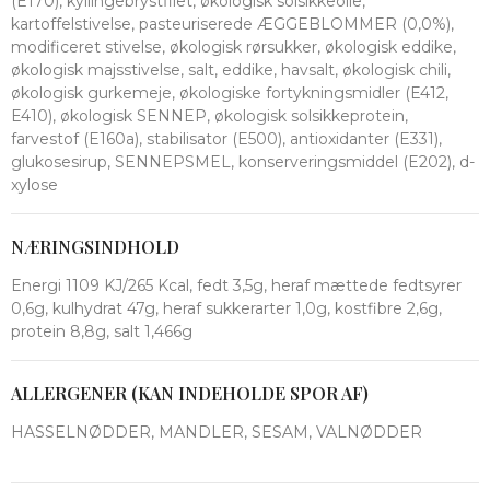
(E170), kyllingebrystfilet, økologisk solsikkeolie,
kartoffelstivelse, pasteuriserede ÆGGEBLOMMER (0,0%),
modificeret stivelse, økologisk rørsukker, økologisk eddike,
økologisk majsstivelse, salt, eddike, havsalt, økologisk chili,
økologisk gurkemeje, økologiske fortykningsmidler (E412,
E410), økologisk SENNEP, økologisk solsikkeprotein,
farvestof (E160a), stabilisator (E500), antioxidanter (E331),
glukosesirup, SENNEPSMEL, konserveringsmiddel (E202), d-
xylose
NÆRINGSINDHOLD
Energi 1109 KJ/265 Kcal, fedt 3,5g, heraf mættede fedtsyrer
0,6g, kulhydrat 47g, heraf sukkerarter 1,0g, kostfibre 2,6g,
protein 8,8g, salt 1,466g
ALLERGENER (KAN INDEHOLDE SPOR AF)
HASSELNØDDER, MANDLER, SESAM, VALNØDDER