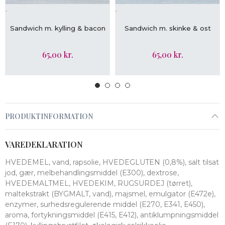
.
.
LÆG I KURV
LÆG I KURV
Sandwich m. kylling & bacon
Sandwich m. skinke & ost
65,00 kr.
65,00 kr.
PRODUKTINFORMATION
VAREDEKLARATION
HVEDEMEL, vand, rapsolie, HVEDEGLUTEN (0,8%), salt tilsat
jod, gær, melbehandlingsmiddel (E300), dextrose,
HVEDEMALTMEL, HVEDEKIM, RUGSURDEJ (tørret),
maltekstrakt (BYGMALT, vand), majsmel, emulgator (E472e),
enzymer, surhedsregulerende middel (E270, E341, E450),
aroma, fortykningsmiddel (E415, E412), antiklumpningsmiddel