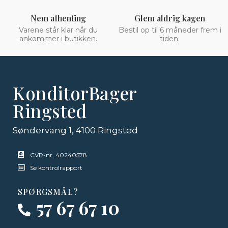
Nem afhenting
Glem aldrig kagen
Varene står klar når du
Bestil op til 6 måneder frem i
ankommer i butikken.
tiden.
KonditorBager
Ringsted
Søndervang 1, 4100 Ringsted
CVR-nr. 40240578
Se kontrolrapport
SPØRGSMÅL?
57 67 67 10