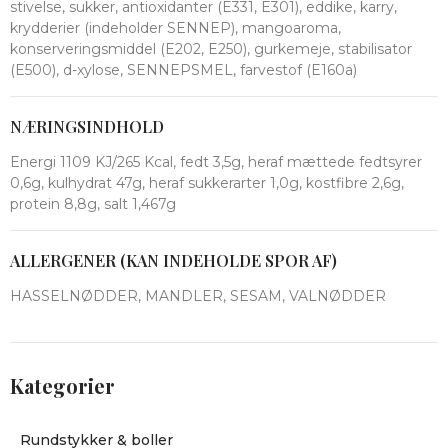
stivelse, sukker, antioxidanter (E331, E301), eddike, karry,
krydderier (indeholder SENNEP), mangoaroma,
konserveringsmiddel (E202, E250), gurkemeje, stabilisator
(E500), d-xylose, SENNEPSMEL, farvestof (E160a)
NÆRINGSINDHOLD
Energi 1109 KJ/265 Kcal, fedt 3,5g, heraf mættede fedtsyrer
0,6g, kulhydrat 47g, heraf sukkerarter 1,0g, kostfibre 2,6g,
protein 8,8g, salt 1,467g
ALLERGENER (KAN INDEHOLDE SPOR AF)
HASSELNØDDER, MANDLER, SESAM, VALNØDDER
Kategorier
Rundstykker & boller