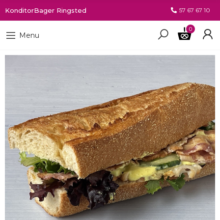
KonditorBager Ringsted
57 67 67 10
0
Menu