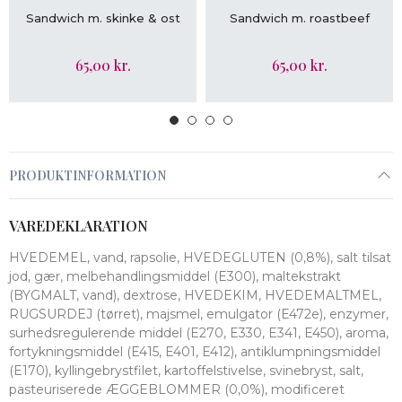
LÆG I KURV
LÆG I KURV
Sandwich m. skinke & ost
Sandwich m. roastbeef
65,00 kr.
65,00 kr.
PRODUKTINFORMATION
VAREDEKLARATION
HVEDEMEL, vand, rapsolie, HVEDEGLUTEN (0,8%), salt tilsat
jod, gær, melbehandlingsmiddel (E300), maltekstrakt
(BYGMALT, vand), dextrose, HVEDEKIM, HVEDEMALTMEL,
RUGSURDEJ (tørret), majsmel, emulgator (E472e), enzymer,
surhedsregulerende middel (E270, E330, E341, E450), aroma,
fortykningsmiddel (E415, E401, E412), antiklumpningsmiddel
(E170), kyllingebrystfilet, kartoffelstivelse, svinebryst, salt,
pasteuriserede ÆGGEBLOMMER (0,0%), modificeret