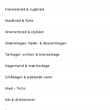
Franskbrød & rugbrød
Madbrød & flúte
Wienerbrød & stykker
Skærekager, fløde- & dessertkager
Tørkager, snitter & kransekage
Kagemand & mærkedage
Småkager & pakkede varer
Mad – ToGo
Køl & drikkevarer