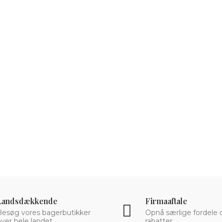
Landsdækkende
Firmaaftale
Besøg vores bagerbutikker
Opnå særlige fordele 
ver hele landet.
rabatter.