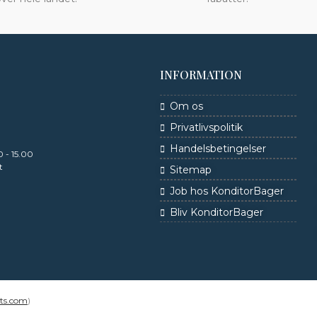
INFORMATION
Om os
Privatlivspolitik
Handelsbetingelser
 - 15.00
t
Sitemap
Job hos KonditorBager
Bliv KonditorBager
rts.com
)