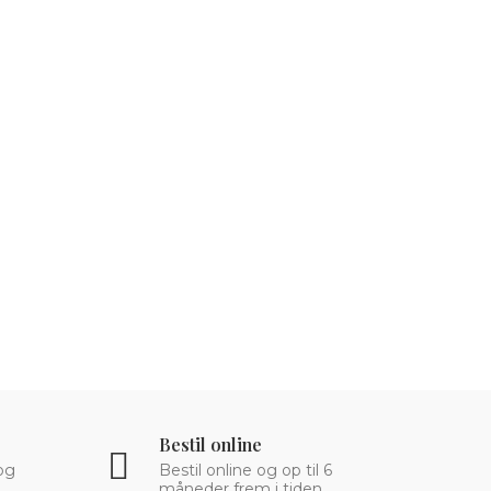
Bestil online
og
Bestil online og op til 6
måneder frem i tiden.