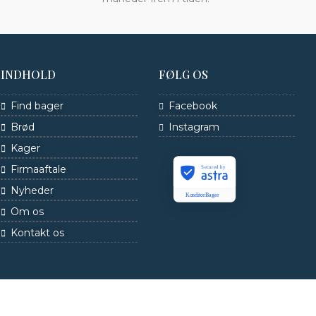
INDHOLD
FØLG OS
Find bager
Facebook
Brød
Instagram
Kager
Firmaaftale
Secured by
Nyheder
KonditorBager
Om os
Kontakt os