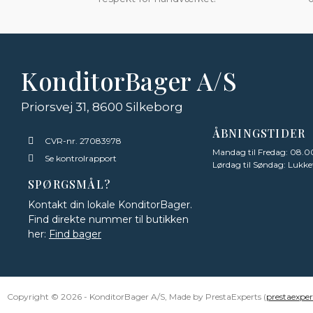
KonditorBager A/S
Priorsvej 31, 8600 Silkeborg
ÅBNINGSTIDER
CVR-nr. 27083978
Mandag til Fredag: 08.00
Se kontrolrapport
Lørdag til Søndag: Lukke
SPØRGSMÅL?
Kontakt din lokale KonditorBager.
Find direkte nummer til butikken
her:
Find bager
Copyright © 2026 - KonditorBager A/S, Made by PrestaExperts (
prestaexpe