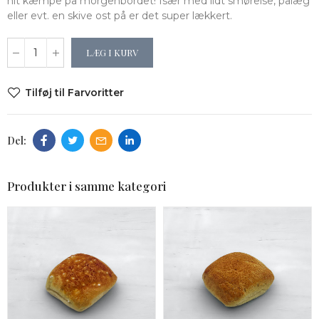
hit kæmpe på morgenbordet! Især med lidt smørelse, pålæg
eller evt. en skive ost på er det super lækkert.
LÆG I KURV
Tilføj til Farvoritter
Produkter i samme kategori