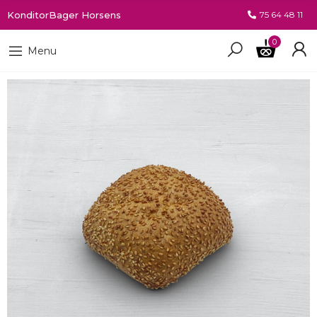
KonditorBager Horsens
75 64 48 11
0
Menu