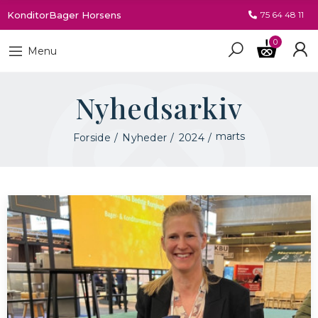
KonditorBager Horsens
75 64 48 11
0
Menu
Nyhedsarkiv
marts
Forside
Nyheder
2024