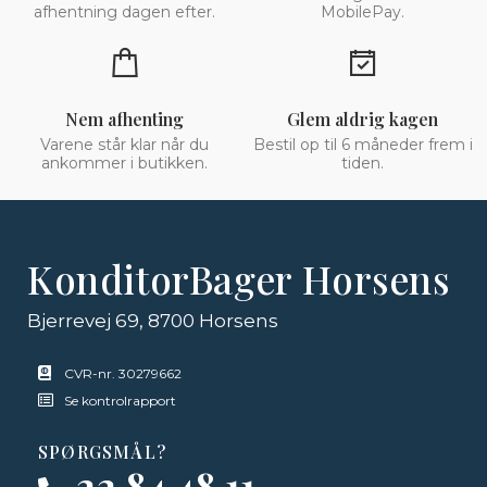
afhentning dagen efter.
MobilePay.
Nem afhenting
Glem aldrig kagen
Varene står klar når du
Bestil op til 6 måneder frem i
ankommer i butikken.
tiden.
KonditorBager Horsens
Bjerrevej 69, 8700 Horsens
CVR-nr. 30279662
Se kontrolrapport
SPØRGSMÅL?
22 84 48 11