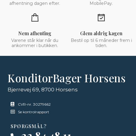
afhentning dagen efter.
MobilePay.
Nem afhenting
Glem aldrig kagen
Varene står klar når du
Bestil op til 6 måneder frem i
ankommer i butikken.
tiden.
KonditorBager Horsens
Bjerrevej 69, 8700 Horsens
CVR-nr. 30279662
Se kontrolrapport
SPØRGSMÅL?
22 84 48 11