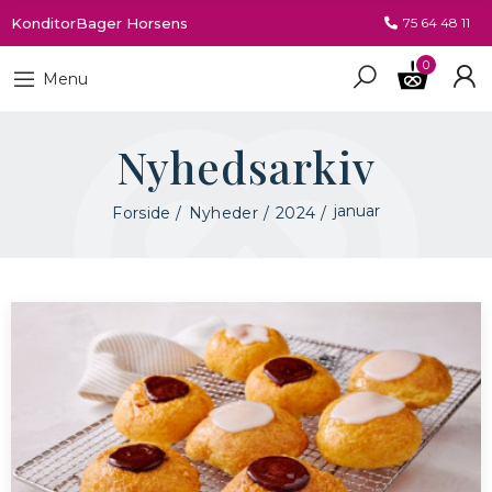
KonditorBager Horsens
75 64 48 11
0
Menu
Nyhedsarkiv
januar
Forside
Nyheder
2024