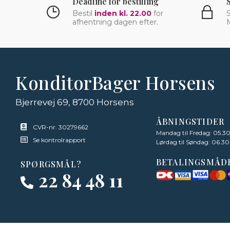
Deadline for bestilling
Bestil
inden kl. 22.00
for
S
afhentning dagen efter.
KonditorBager Horsens
Bjerrevej 69, 8700 Horsens
ÅBNINGSTIDER
CVR-nr. 30279662
Mandag til Fredag: 05.30
Se kontrolrapport
Lørdag til Søndag: 06.30
BETALINGSMÅD
SPØRGSMÅL?
22 84 48 11