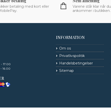
Sikker betaling
Nem afhenting
ikker betaling med kort eller
Varene står klar når du
MobilePay.
ankommer i butikken.
INFORMATION
Om os
Privatlivspolitik
Handelsbetingelser
 - 17.00
 - 16.00
Sitemap
ER