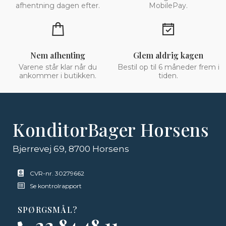
afhentning dagen efter.
MobilePay.
Nem afhenting
Glem aldrig kagen
Varene står klar når du
Bestil op til 6 måneder frem i
ankommer i butikken.
tiden.
KonditorBager Horsens
Bjerrevej 69, 8700 Horsens
CVR-nr. 30279662
Se kontrolrapport
SPØRGSMÅL?
22 84 48 11