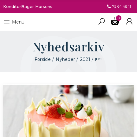
KonditorBager Horsens
75 64 48 11
0
Menu
Nyhedsarkiv
juni
Forside
Nyheder
2021