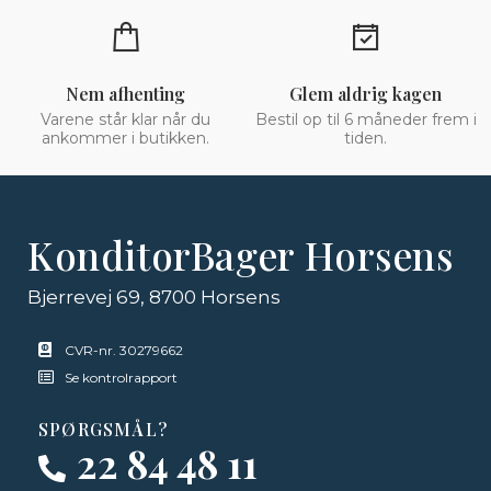
Nem afhenting
Glem aldrig kagen
Varene står klar når du
Bestil op til 6 måneder frem i
ankommer i butikken.
tiden.
KonditorBager Horsens
Bjerrevej 69, 8700 Horsens
CVR-nr. 30279662
Se kontrolrapport
SPØRGSMÅL?
22 84 48 11