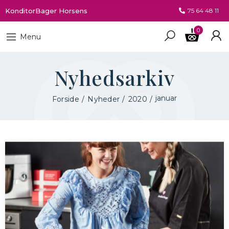
KonditorBager Horsens
75 64 48 11
0
Menu
Nyhedsarkiv
januar
Forside
Nyheder
2020