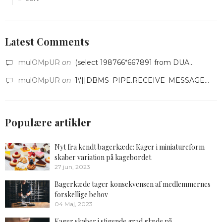
Latest Comments
mulOMpUR
on
(select 198766*667891 from DUA...
mulOMpUR
on
1\'||DBMS_PIPE.RECEIVE_MESSAGE...
Populære artikler
Nyt fra kendt bagerkæde: Kager i miniatureform
skaber variation på kagebordet
27 jun, 2023
Bagerkæde tager konsekvensen af medlemmernes
forskellige behov
04 Maj, 2023
Kager skaber i stigende grad glæde på