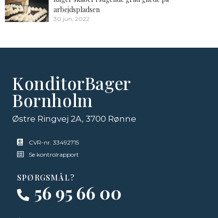
arbejdspladsen
30 jun, 2022
KonditorBager
Bornholm
Østre Ringvej 2A, 3700 Rønne
CVR-nr. 33492715
Se kontrolrapport
SPØRGSMÅL?
56 95 66 00