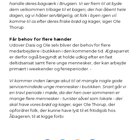
handle deres bagværk i Brugsen. Vi ser frem til at byde
dem velkommen tilbage til et bageri, der har åbent hele
dagen, og vi håber selvfølgelig, at folk i byen igen vil
komme til os efter deres friske brød og kager,
siger Ole
Thorup.
Får behov for flere hænder
Udover Daisi og Ole selv bliver der behov for flere
medarbejdere i butikken i den kommende tid. Ægteparret
er derfor også begyndt at holde udkig efter en fast
deltidsansat samt flere unge mennesker, der kan arbejde
primært i weekender og ferieperioder. -
Vi kommer inden længe akut til at mangle nogle gode
servicemindede unge mennesker i butikken. Snart går vi
en travl periode i møde, da der hen over sommeren er
mange flere mennesker - turister såvel som lokale - der
skal have vores brød og kager,
siger Ole Thorup, der
opfordrer folk, der kunne have lyst til et fritidsjob hos
Åbageren, til at kigge forbi.