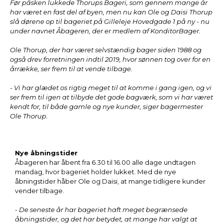
Før påsken lukkede Thorups Bageri, som gennem mange år
har været en fast del af byen, men nu kan Ole og Daisi Thorup
slå dørene op til bageriet på Gilleleje Hovedgade 1 på ny - nu
under navnet Åbageren, der er medlem af KonditorBager.
Ole Thorup, der har været selvstændig bager siden 1988 og
også drev forretningen indtil 2019, hvor sønnen tog over for en
årrække, ser frem til at vende tilbage.
- Vi har glædet os rigtig meget til at komme i gang igen, og vi
ser frem til igen at tilbyde det gode bagværk, som vi har været
kendt for, til både gamle og nye kunder, siger bagermester
Ole Thorup.
Nye åbningstider
Åbageren har åbent fra 6.30 til 16.00 alle dage undtagen
mandag, hvor bageriet holder lukket. Med de nye
åbningstider håber Ole og Daisi, at mange tidligere kunder
vender tilbage.
- De seneste år har bageriet haft meget begrænsede
åbningstider, og det har betydet, at mange har valgt at