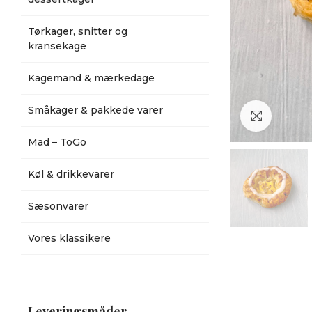
Tørkager, snitter og
kransekage
Kagemand & mærkedage
Småkager & pakkede varer
Klik for a
Mad – ToGo
Køl & drikkevarer
Sæsonvarer
Vores klassikere
Leveringsmåder