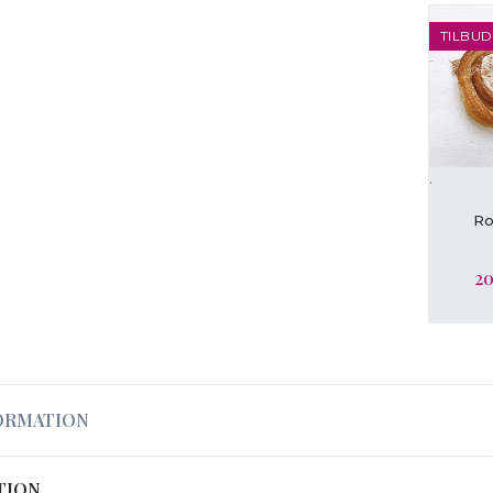
TILBUD
.
L
Ro
20
ORMATION
TION