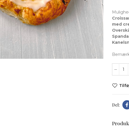
Mulighe
Croissa
med cre
Overskå
Spandau
Kanelsn
t forstørre
Bemærk: 
Tilfø
Produk