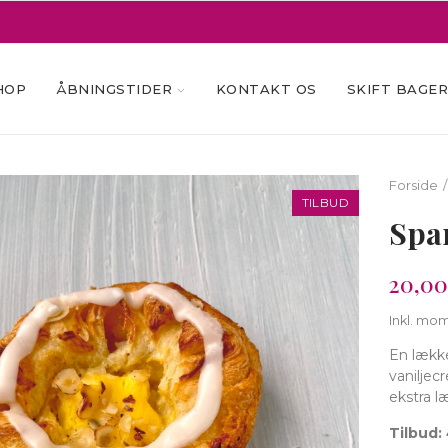
HOP
ÅBNINGSTIDER
KONTAKT OS
SKIFT BAGE
Forside
TILBUD
Spa
20,00
Inkl. mo
En lække
vaniljec
ekstra 
Tilbud: 