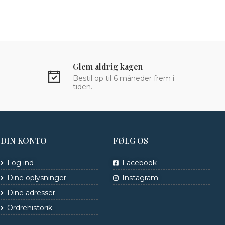
Glem aldrig kagen
Bestil op til 6 måneder frem i
tiden.
DIN KONTO
FØLG OS
Log ind
Facebook
Dine oplysninger
Instagram
Dine adresser
Ordrehistorik