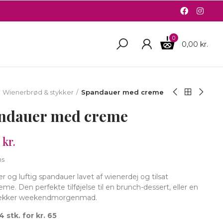
0
0,00 kr.
R
Wienerbrød & stykker
Spandauer med creme
ndauer med creme
 kr.
ms
r og luftig spandauer lavet af wienerdej og tilsat
reme. Den perfekte tilføjelse til en brunch-dessert, eller en
lækker weekendmorgenmad.
4 stk. for kr. 65