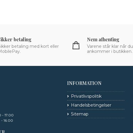
Sikker betaling
Nem afhenting
ikker betaling med kort eller
Varene står klar når du
MobilePay.
ankommer i butikken.
INFORMATION
Privatlivspolitik
Handelsbetingelser
Sitemap
 - 17.00
 - 16.00
ER