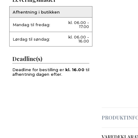
Afhentning i butikken
kl. 06.00 -
Mandag til fredag:
17.00
kl. 06.00 -
Lørdag til søndag:
16.00
Deadline(s)
Deadline for bestilling er
kl. 16.00
til
afhentning dagen efter.
PRODUKTINF
VAREDEKLARA