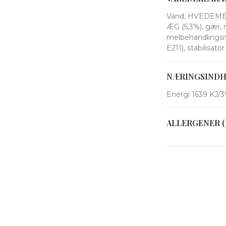
Vand, HVEDEMEL, 
ÆG (5,3%), gær, r
melbehandlingsmi
E211), stabilisat
NÆRINGSIND
Energi 1639 KJ/39
ALLERGENER (