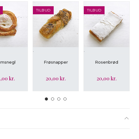
TILBUD
TILBUD
.
.
.
ÆG I KURV
LÆG I KURV
LÆG I KURV
msnegl
Frøsnapper
Rosenbrød
,00 kr.
20,00 kr.
20,00 kr.