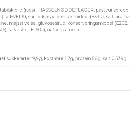
getabilsk olie (raps) , HASSELNØDDEFLAGER, pasteuriserede
ver (fra MÆLK), surhedsregulerende middel (E330), salt, aroma,
ne, majsstivelse, glukosesirup, konserveringsmiddel (E202,
16), farvestof (E160a), naturlig aroma
f sukkerarter 9,9g, kostfibre 1,7g, protein 5,5g, salt 0,339g