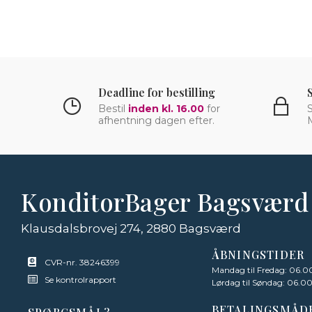
Deadline for bestilling
Bestil
inden kl. 16.00
for
S
afhentning dagen efter.
KonditorBager Bagsværd
Klausdalsbrovej 274, 2880 Bagsværd
ÅBNINGSTIDER
CVR-nr. 38246399
Mandag til Fredag: 06.00
Se kontrolrapport
Lørdag til Søndag: 06.00
BETALINGSMÅD