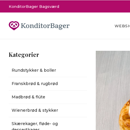
KonditorBager Bagsværd
WEBS
Kategorier
Rundstykker & boller
Franskbrød & rugbrød
Madbrød & flúte
Wienerbrød & stykker
Skærekager, fløde- og
dessertkager