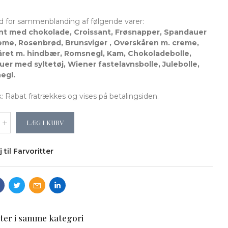
d for sammenblanding af følgende varer:
nt med chokolade, Croissant, Frøsnapper, Spandauer
me, Rosenbrød, Brunsviger , Overskåren m. creme,
ret m. hindbær, Romsnegl, Kam, Chokoladebolle,
er med syltetøj, Wiener fastelavnsbolle, Julebolle,
egl.
Rabat fratrækkes og vises på betalingsiden.
LÆG I KURV
j til Farvoritter
ter i samme kategori