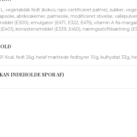
vegetabilsk fedt (kokos, rspo certificeret palme), sukker, ve
apsolie, abrikoskerner, palmeolie, modificeret stivelse, vallepul
ddel (E300), emulgator (E471, E322, E475), vitamin A fra margari
or (E401), konsistensmiddel (E339, E450), næringsstoftilsætning (E5
HOLD
1 Kcal, fedt 26g, heraf mættede fedtsyrer 10g, kulhydrat 33g, hera
KAN INDEHOLDE SPOR AF)