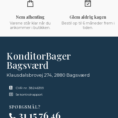
Nem afhenting
Glem aldrig kagen
Varene står klar når du
Bestil op til 6 måneder frem i
ankommer i butikken.
tiden.
KonditorBager
Bagsværd
Klausdalsbrovej 274, 2880 Bagsværd
CVR-nr. 38246399
Se kontrolrapport
SPØRGSMÅL?
31 15 76 46