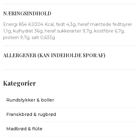
NÆRINGSINDHOLD
Energi 854 KJ/204 Kcal, fedt 4,3g, heraf mættede fedtsyrer
1,1g, kulhydrat 36g, heraf sukkerarter 9,7g, kostfibre 6,7g,
protein 9,7g, salt 0,633g
ALLERGENER (KAN INDEHOLDE SPOR AF)
Kategorier
Rundstykker & boller
Franskbrød & rugbrød
Madbrød & flúte