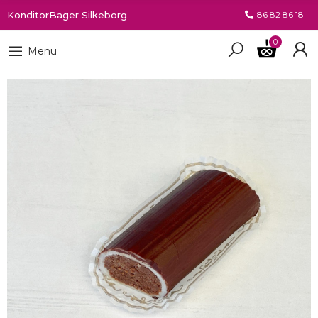
KonditorBager Silkeborg
86 82 86 18
0
Menu