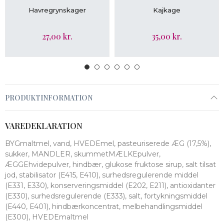
LÆG I KURV
LÆG I KURV
Havregrynskager
Kajkage
27,00 kr.
35,00 kr.
PRODUKTINFORMATION
VAREDEKLARATION
BYGmaltmel, vand, HVEDEmel, pasteuriserede ÆG (17,5%),
sukker, MANDLER, skummetMÆLKEpulver,
ÆGGEhvidepulver, hindbær, glukose fruktose sirup, salt tilsat
jod, stabilisator (E415, E410), surhedsregulerende middel
(E331, E330), konserveringsmiddel (E202, E211), antioxidanter
(E330), surhedsregulerende (E333), salt, fortykningsmiddel
(E440, E401), hindbærkoncentrat, melbehandlingsmiddel
(E300), HVEDEmaltmel