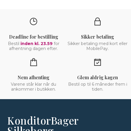
Deadline for bestilling
Sikker betaling
Bestil
inden kl. 23.59
for
Sikker betaling med kort eller
afhentning dagen efter.
MobilePay.
Nem afhenting
Glem aldrig kagen
Varene står klar når du
Bestil op til 6 måneder frem i
ankommer i butikken.
tiden.
KonditorBager
Silkeborg