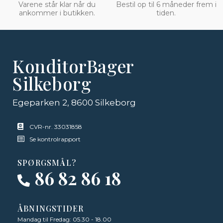
Varene står klar når du
Bestil op til 6 måneder frem i
ankommer i butikken.
tiden.
KonditorBager
Silkeborg
Egeparken 2, 8600 Silkeborg
CVR-nr. 33031858
Se kontrolrapport
SPØRGSMÅL?
86 82 86 18
ÅBNINGSTIDER
Mandag til Fredag: 05.30 - 18.00