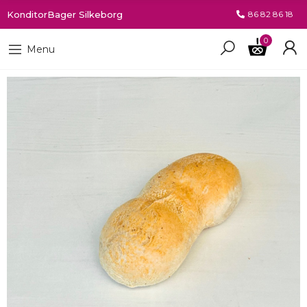
KonditorBager Silkeborg
86 82 86 18
0
Menu