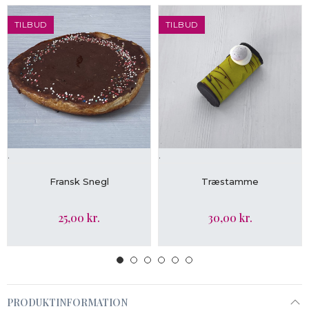
TILBUD
TILBUD
.
.
LÆG I KURV
LÆG I KURV
Fransk Snegl
Træstamme
25,00 kr.
30,00 kr.
PRODUKTINFORMATION