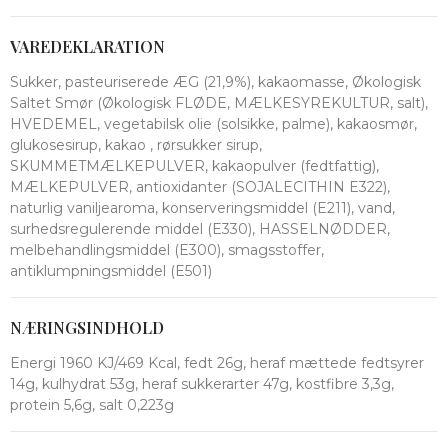
VAREDEKLARATION
Sukker, pasteuriserede ÆG (21,9%), kakaomasse, Økologisk
Saltet Smør (Økologisk FLØDE, MÆLKESYREKULTUR, salt),
HVEDEMEL, vegetabilsk olie (solsikke, palme), kakaosmør,
glukosesirup, kakao , rørsukker sirup,
SKUMMETMÆLKEPULVER, kakaopulver (fedtfattig),
MÆLKEPULVER, antioxidanter (SOJALECITHIN E322),
naturlig vaniljearoma, konserveringsmiddel (E211), vand,
surhedsregulerende middel (E330), HASSELNØDDER,
melbehandlingsmiddel (E300), smagsstoffer,
antiklumpningsmiddel (E501)
NÆRINGSINDHOLD
Energi 1960 KJ/469 Kcal, fedt 26g, heraf mættede fedtsyrer
14g, kulhydrat 53g, heraf sukkerarter 47g, kostfibre 3,3g,
protein 5,6g, salt 0,223g