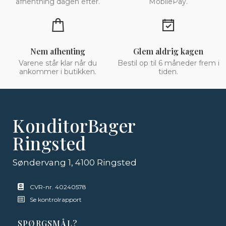
afhentning dagen efter.
MobilePay.
Nem afhenting
Glem aldrig kagen
Varene står klar når du
Bestil op til 6 måneder frem i
ankommer i butikken.
tiden.
KonditorBager
Ringsted
Søndervang 1, 4100 Ringsted
CVR-nr. 40240578
Se kontrolrapport
SPØRGSMÅL?