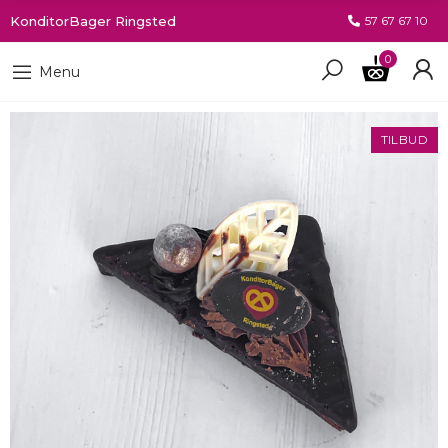
KonditorBager Ringsted
57 67 67 10
0
Menu
TILBUD