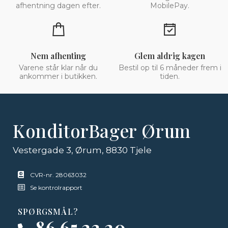
afhentning dagen efter.
MobilePay.
Nem afhenting
Glem aldrig kagen
Varene står klar når du
Bestil op til 6 måneder frem i
ankommer i butikken.
tiden.
KonditorBager Ørum
Vestergade 3, Ørum, 8830 Tjele
CVR-nr. 28063032
Se kontrolrapport
SPØRGSMÅL?
86 65 23 20