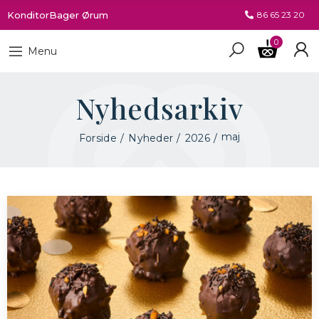
KonditorBager Ørum
86 65 23 20
0
Menu
Nyhedsarkiv
maj
Forside
Nyheder
2026