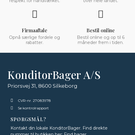
respekt for håndværket.
over hele landet.
Firmaaftale
Bestil online
Opnå særlige fordele og
Bestil online og op til 6
rabatter.
måneder frem i tiden.
KonditorBager A/S
Priorsvej 31, 8600 Silkeborg
CVR-nr. 27083978
Se kontrolrapport
SPØRGSMÅL?
Kontakt din lokale KonditorBager. Find direkte
nummer til butikken her:
Find bager