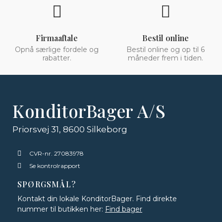
Firmaaftale
Bestil online
Opnå særlige fordele og
Bestil online og op til 6
rabatter.
måneder frem i tiden.
KonditorBager A/S
Priorsvej 31, 8600 Silkeborg
CVR-nr. 27083978
Se kontrolrapport
SPØRGSMÅL?
Kontakt din lokale KonditorBager. Find direkte
nummer til butikken her:
Find bager