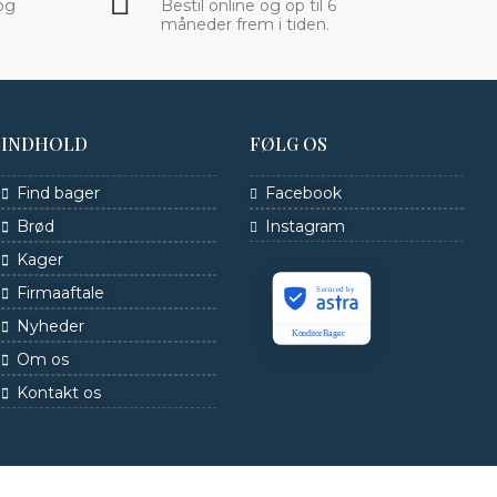
og
Bestil online og op til 6
måneder frem i tiden.
INDHOLD
FØLG OS
Find bager
Facebook
Brød
Instagram
Kager
Firmaaftale
Secured by
Nyheder
KonditorBager
Om os
Kontakt os