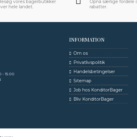
Besøg vores bagerbutikker
Opnå særlige fordele 
ver hele landet.
rabatter.
INFORMATION
Om os
Privatlivspolitik
Handelsbetingelser
 - 15.00
t
Sitemap
Job hos KonditorBager
Bliv KonditorBager