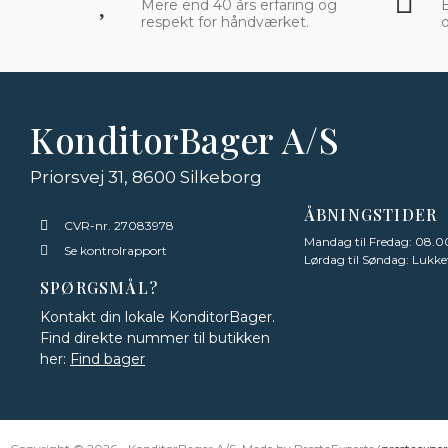
Mere end 40 års erfaring og
respekt for håndværket.
o
KonditorBager A/S
Priorsvej 31, 8600 Silkeborg
ÅBNINGSTIDER
CVR-nr. 27083978
Mandag til Fredag: 08.00
Se kontrolrapport
Lørdag til Søndag: Lukke
SPØRGSMÅL?
Kontakt din lokale KonditorBager.
Find direkte nummer til butikken
her:
Find bager