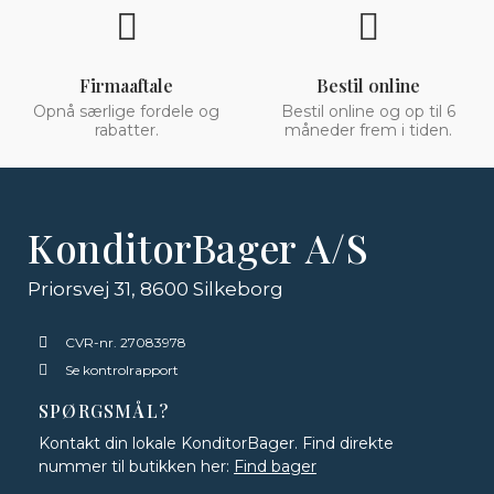
Firmaaftale
Bestil online
Opnå særlige fordele og
Bestil online og op til 6
rabatter.
måneder frem i tiden.
KonditorBager A/S
Priorsvej 31, 8600 Silkeborg
CVR-nr. 27083978
Se kontrolrapport
SPØRGSMÅL?
Kontakt din lokale KonditorBager. Find direkte
nummer til butikken her:
Find bager