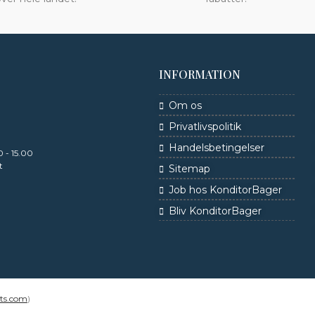
INFORMATION
Om os
Privatlivspolitik
Handelsbetingelser
 - 15.00
t
Sitemap
Job hos KonditorBager
Bliv KonditorBager
rts.com
)