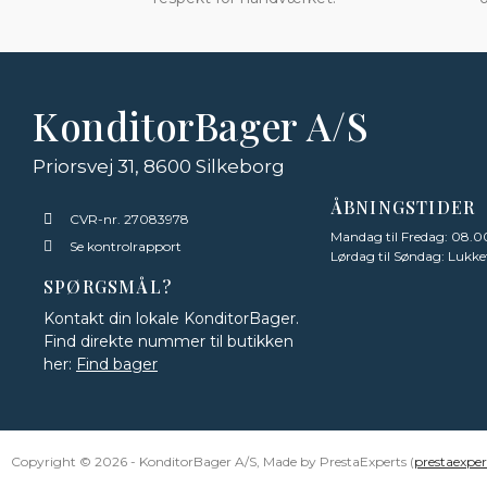
KonditorBager A/S
Priorsvej 31, 8600 Silkeborg
ÅBNINGSTIDER
CVR-nr. 27083978
Mandag til Fredag: 08.00
Se kontrolrapport
Lørdag til Søndag: Lukke
SPØRGSMÅL?
Kontakt din lokale KonditorBager.
Find direkte nummer til butikken
her:
Find bager
Copyright © 2026 - KonditorBager A/S, Made by PrestaExperts (
prestaexpe