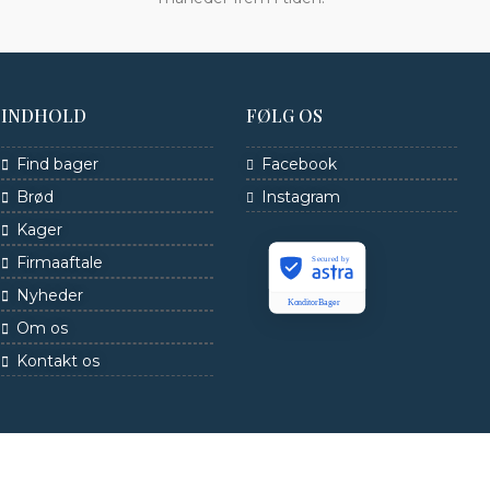
INDHOLD
FØLG OS
Find bager
Facebook
Brød
Instagram
Kager
Firmaaftale
Secured by
Nyheder
KonditorBager
Om os
Kontakt os