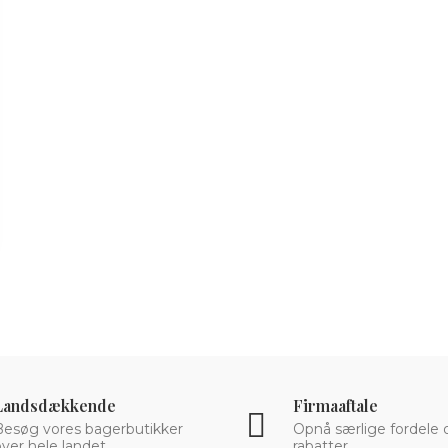
Landsdækkende
Firmaaftale
Besøg vores bagerbutikker
Opnå særlige fordele 
ver hele landet.
rabatter.