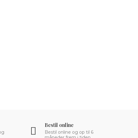
Bestil online
og
Bestil online og op til 6
måneder frem i tiden.