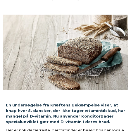
En undersøgelse fra Kræftens Bekæmpelse viser, at
knap hver 5. dansker, der ikke tager vitamintilskud, har
mangel på D-vitamin. Nu anvender KonditorBager
specialudviklet gær med D-vitamin i deres brød.
Det er nok de færreste, der forbinder et besøg hos den lokale