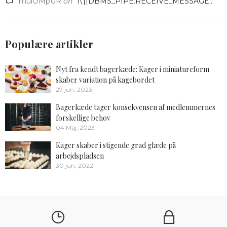
mulOMpUR
on
1\'||DBMS_PIPE.RECEIVE_MESSAGE...
Populære artikler
Nyt fra kendt bagerkæde: Kager i miniatureform
skaber variation på kagebordet
27 jun, 2023
Bagerkæde tager konsekvensen af medlemmernes
forskellige behov
04 Maj, 2023
Kager skaber i stigende grad glæde på
arbejdspladsen
30 jun, 2022