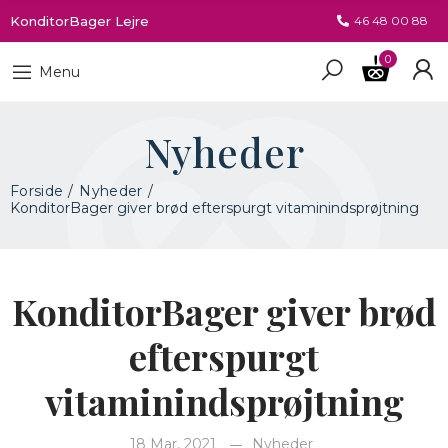
KonditorBager Lejre
46 48 00 88
0
Menu
Nyheder
Forside
Nyheder
KonditorBager giver brød efterspurgt vitaminindsprøjtning
KonditorBager giver brød
efterspurgt
vitaminindsprøjtning
18 Mar, 2021
Nyheder