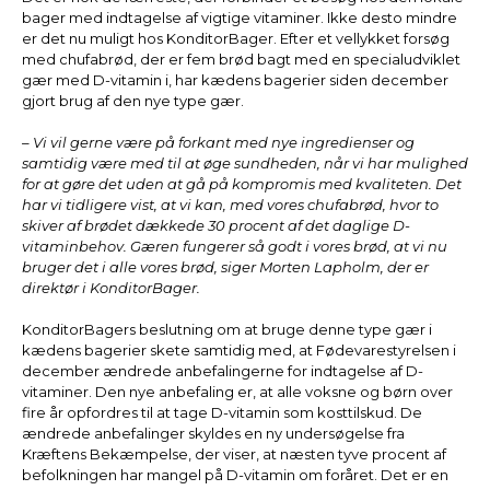
bager med indtagelse af vigtige vitaminer. Ikke desto mindre
er det nu muligt hos KonditorBager. Efter et vellykket forsøg
med chufabrød, der er fem brød bagt med en specialudviklet
gær med D-vitamin i, har kædens bagerier siden december
gjort brug af den nye type gær.
– Vi vil gerne være på forkant med nye ingredienser og
samtidig være med til at øge sundheden, når vi har mulighed
for at gøre det uden at gå på kompromis med kvaliteten. Det
har vi tidligere vist, at vi kan, med vores chufabrød, hvor to
skiver af brødet dækkede 30 procent af det daglige D-
vitaminbehov. Gæren fungerer så godt i vores brød, at vi nu
bruger det i alle vores brød, siger Morten Lapholm, der er
direktør i KonditorBager.
KonditorBagers beslutning om at bruge denne type gær i
kædens bagerier skete samtidig med, at Fødevarestyrelsen i
december ændrede anbefalingerne for indtagelse af D-
vitaminer. Den nye anbefaling er, at alle voksne og børn over
fire år opfordres til at tage D-vitamin som kosttilskud. De
ændrede anbefalinger skyldes en ny undersøgelse fra
Kræftens Bekæmpelse, der viser, at næsten tyve procent af
befolkningen har mangel på D-vitamin om foråret. Det er en