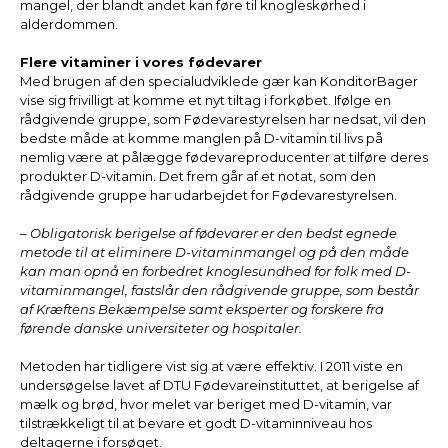
mangel, der blandt andet kan føre til knogleskørhed i
alderdommen.
Flere vitaminer i vores fødevarer
Med brugen af den specialudviklede gær kan KonditorBager
vise sig frivilligt at komme et nyt tiltag i forkøbet. Ifølge en
rådgivende gruppe, som Fødevarestyrelsen har nedsat, vil den
bedste måde at komme manglen på D-vitamin til livs på
nemlig være at pålægge fødevareproducenter at tilføre deres
produkter D-vitamin. Det frem går af et notat, som den
rådgivende gruppe har udarbejdet for Fødevarestyrelsen.
– Obligatorisk berigelse af fødevarer er den bedst egnede
metode til at eliminere D-vitaminmangel og på den måde
kan man opnå en forbedret knoglesundhed for folk med D-
vitaminmangel, fastslår den rådgivende gruppe, som består
af Kræftens Bekæmpelse samt eksperter og forskere fra
førende danske universiteter og hospitaler.
Metoden har tidligere vist sig at være effektiv. I 2011 viste en
undersøgelse lavet af DTU Fødevareinstituttet, at berigelse af
mælk og brød, hvor melet var beriget med D-vitamin, var
tilstrækkeligt til at bevare et godt D-vitaminniveau hos
deltagerne i forsøget.