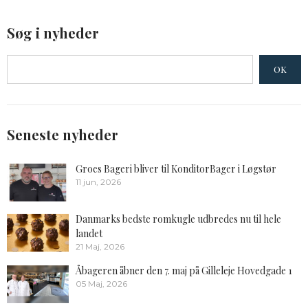
Søg i nyheder
OK
Seneste nyheder
Groes Bageri bliver til KonditorBager i Løgstør
11 jun, 2026
Danmarks bedste romkugle udbredes nu til hele
landet
21 Maj, 2026
Åbageren åbner den 7. maj på Gilleleje Hovedgade 1
05 Maj, 2026