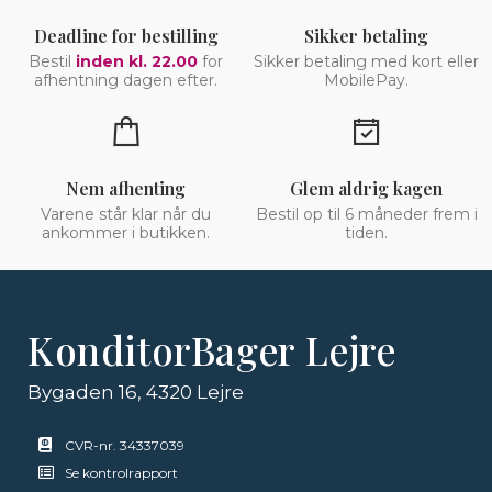
Deadline for bestilling
Sikker betaling
Bestil
inden kl. 22.00
for
Sikker betaling med kort eller
afhentning dagen efter.
MobilePay.
Nem afhenting
Glem aldrig kagen
Varene står klar når du
Bestil op til 6 måneder frem i
ankommer i butikken.
tiden.
KonditorBager Lejre
Bygaden 16, 4320 Lejre
CVR-nr. 34337039
Se kontrolrapport