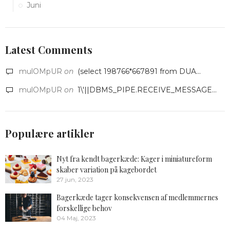
Juni
Latest Comments
mulOMpUR
on
(select 198766*667891 from DUA...
mulOMpUR
on
1\'||DBMS_PIPE.RECEIVE_MESSAGE...
Populære artikler
Nyt fra kendt bagerkæde: Kager i miniatureform
skaber variation på kagebordet
27 jun, 2023
Bagerkæde tager konsekvensen af medlemmernes
forskellige behov
04 Maj, 2023