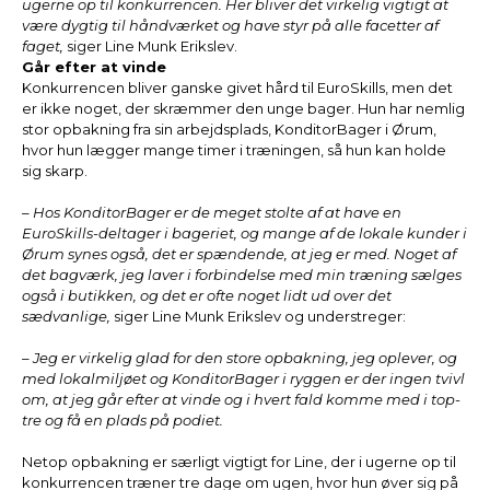
ugerne op til konkurrencen. Her bliver det virkelig vigtigt at
være dygtig til håndværket og have styr på alle facetter af
faget,
siger Line Munk Erikslev.
Går efter at vinde
Konkurrencen bliver ganske givet hård til EuroSkills, men det
er ikke noget, der skræmmer den unge bager. Hun har nemlig
stor opbakning fra sin arbejdsplads, KonditorBager i Ørum,
hvor hun lægger mange timer i træningen, så hun kan holde
sig skarp.
– Hos KonditorBager er de meget stolte af at have en
EuroSkills-deltager i bageriet, og mange af de lokale kunder i
Ørum synes også, det er spændende, at jeg er med. Noget af
det bagværk, jeg laver i forbindelse med min træning sælges
også i butikken, og det er ofte noget lidt ud over det
sædvanlige,
siger Line Munk Erikslev og understreger:
– Jeg er virkelig glad for den store opbakning, jeg oplever, og
med lokalmiljøet og KonditorBager i ryggen er der ingen tvivl
om, at jeg går efter at vinde og i hvert fald komme med i top-
tre og få en plads på podiet.
Netop opbakning er særligt vigtigt for Line, der i ugerne op til
konkurrencen træner tre dage om ugen, hvor hun øver sig på