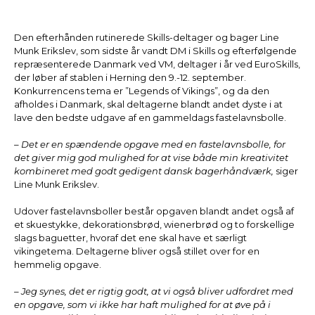
Den efterhånden rutinerede Skills-deltager og bager Line
Munk Erikslev, som sidste år vandt DM i Skills og efterfølgende
repræsenterede Danmark ved VM, deltager i år ved EuroSkills,
der løber af stablen i Herning den 9.-12. september.
Konkurrencens tema er ”Legends of Vikings”, og da den
afholdes i Danmark, skal deltagerne blandt andet dyste i at
lave den bedste udgave af en gammeldags fastelavnsbolle.
– Det er en spændende opgave med en fastelavnsbolle, for
det giver mig god mulighed for at vise både min kreativitet
kombineret med godt gedigent dansk bagerhåndværk,
siger
Line Munk Erikslev.
Udover fastelavnsboller består opgaven blandt andet også af
et skuestykke, dekorationsbrød, wienerbrød og to forskellige
slags baguetter, hvoraf det ene skal have et særligt
vikingetema. Deltagerne bliver også stillet over for en
hemmelig opgave.
– Jeg synes, det er rigtig godt, at vi også bliver udfordret med
en opgave, som vi ikke har haft mulighed for at øve på i