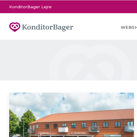
KonditorBager Lejre
WEBS