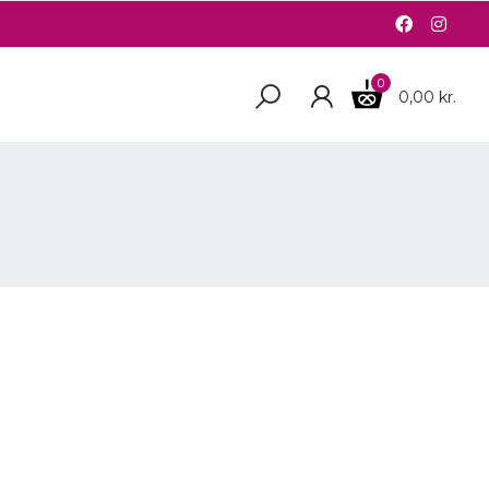
0
0,00 kr.
R