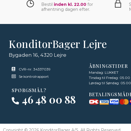
Bestil
inden kl. 22.00
for
S
afhentning dagen efter.
KonditorBager Lejre
Bygaden 16, 4320 Lejre
ÅBNINGSTIDER
CVR-nr. 34337039
Mandag: LUKKET
Se kontrolrapport
Tirsdag til Fredag: 05.00
Lørdag til Søndag: 05.00
SPØRGSMÅL?
BETALINGSMÅD
46 48 00 88
Copyright © 2026 KonditorBager A/S, All Rights Reserved.