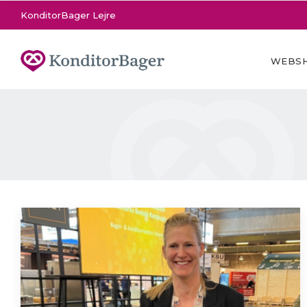
KonditorBager Lejre
WEBS