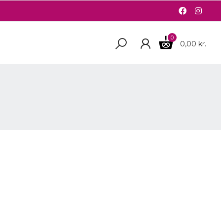
0
0,00 kr.
R