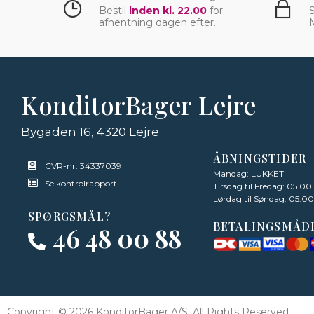
Bestil
inden kl. 22.00
for
S
afhentning dagen efter.
KonditorBager Lejre
Bygaden 16, 4320 Lejre
ÅBNINGSTIDER
CVR-nr. 34337039
Mandag: LUKKET
Se kontrolrapport
Tirsdag til Fredag: 05.00
Lørdag til Søndag: 05.00
SPØRGSMÅL?
BETALINGSMÅD
46 48 00 88
Copyright © 2026 KonditorBager A/S, All Rights Reserved.