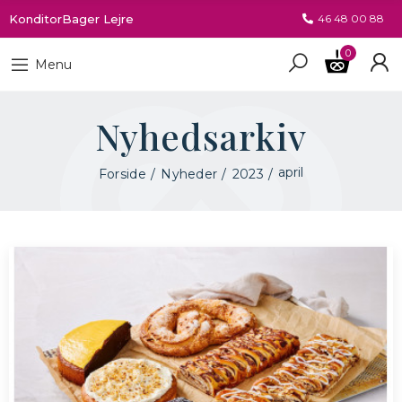
KonditorBager Lejre
46 48 00 88
0
Menu
Nyhedsarkiv
april
Forside
Nyheder
2023