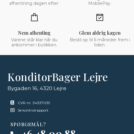
afhentning dagen efter.
MobilePay.
Nem afhenting
Glem aldrig kagen
Varene står klar når du
Bestil op til 6 måneder frem i
ankommer i butikken.
tiden.
KonditorBager Lejre
Bygaden 16, 4320 Lejre
CVR-nr. 34337039
Se kontrolrapport
SPØRGSMÅL?
46 48 00 88