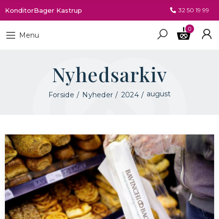
KonditorBager Kastrup
32 50 19 99
0
Menu
Nyhedsarkiv
august
Forside
Nyheder
2024