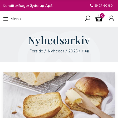
KonditorBager Jyderup ApS
59 27 60 80
0
Menu
Nyhedsarkiv
maj
Forside
Nyheder
2025