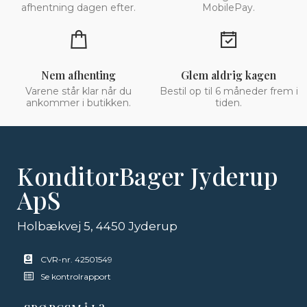
afhentning dagen efter.
MobilePay.
Nem afhenting
Glem aldrig kagen
Varene står klar når du
Bestil op til 6 måneder frem i
ankommer i butikken.
tiden.
KonditorBager Jyderup
ApS
Holbækvej 5, 4450 Jyderup
CVR-nr. 42501549
Se kontrolrapport