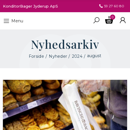
KonditorBager Jyderup ApS
59 27 60 80
0
Menu
Nyhedsarkiv
august
Forside
Nyheder
2024