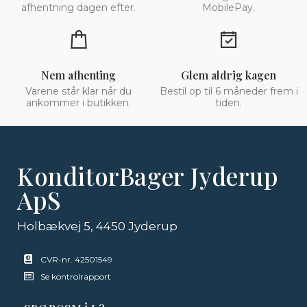
afhentning dagen efter.
MobilePay.
Nem afhenting
Glem aldrig kagen
Varene står klar når du
Bestil op til 6 måneder frem i
ankommer i butikken.
tiden.
KonditorBager Jyderup
ApS
Holbækvej 5, 4450 Jyderup
CVR-nr. 42501549
Se kontrolrapport