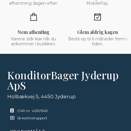
afhentning dagen efter.
MobilePay.
Nem afhenting
Glem aldrig kagen
Varene står klar når du
Bestil op til 6 måneder frem i
ankommer i butikken.
tiden.
KonditorBager Jyderup
ApS
Holbækvej 5, 4450 Jyderup
CVR-nr. 42501549
Se kontrolrapport