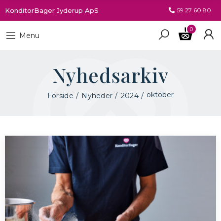
KonditorBager Jyderup ApS
59 27 60 80
0
Menu
Nyhedsarkiv
oktober
Forside
Nyheder
2024