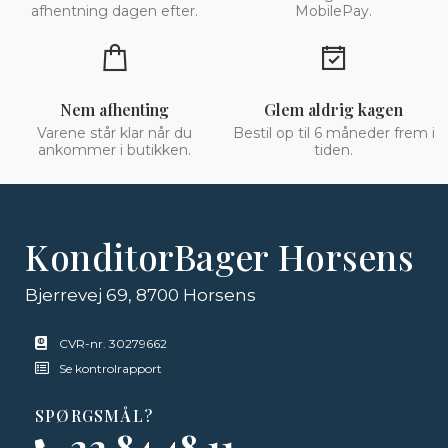
afhentning dagen efter.
MobilePay.
Nem afhenting
Glem aldrig kagen
Varene står klar når du
Bestil op til 6 måneder frem i
ankommer i butikken.
tiden.
KonditorBager Horsens
Bjerrevej 69, 8700 Horsens
CVR-nr. 30279662
Se kontrolrapport
SPØRGSMÅL?
22 84 48 11