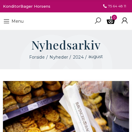
KonditorBager Horsens
75 64 48 11
0
Menu
Nyhedsarkiv
august
Forside
Nyheder
2024