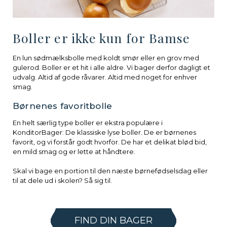
Boller er ikke kun for Bamse
En lun sødmælksbolle med koldt smør eller en grov med
gulerod. Boller er et hit i alle aldre. Vi bager derfor dagligt et
udvalg. Altid af gode råvarer. Altid med noget for enhver
smag.
Børnenes favoritbolle
En helt særlig type boller er ekstra populære i
KonditorBager: De klassiske lyse boller. De er børnenes
favorit, og vi forstår godt hvorfor. De har et delikat blød bid,
en mild smag og er lette at håndtere.
Skal vi bage en portion til den næste børnefødselsdag eller
til at dele ud i skolen? Så sig til.
FIND DIN BAGER