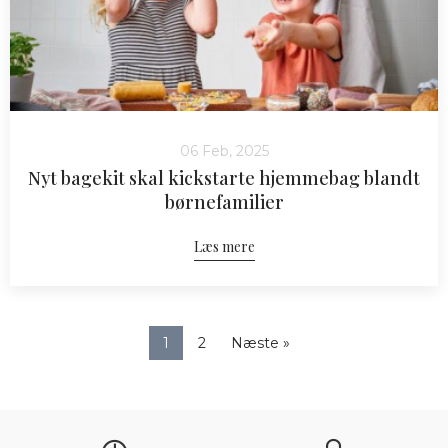
06 Feb, 2025
Nyt bagekit skal kickstarte hjemmebag blandt
børnefamilier
Læs mere
1
2
Næste »