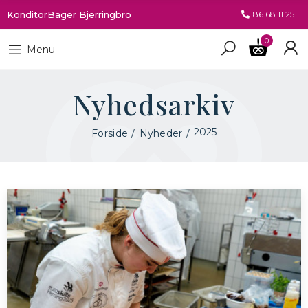
KonditorBager Bjerringbro
86 68 11 25
0
Menu
Nyhedsarkiv
2025
Forside
Nyheder