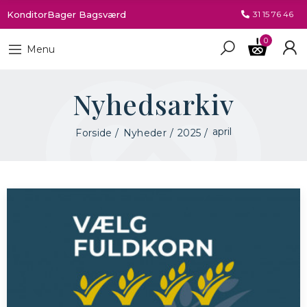
KonditorBager Bagsværd
31 15 76 46
0
Menu
Nyhedsarkiv
april
Forside
Nyheder
2025