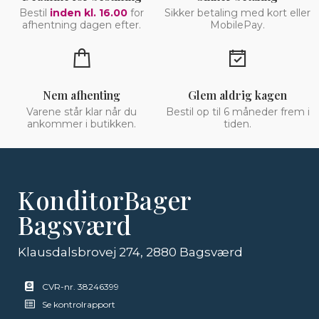
Bestil
inden kl. 16.00
for
Sikker betaling med kort eller
afhentning dagen efter.
MobilePay.
Nem afhenting
Glem aldrig kagen
Varene står klar når du
Bestil op til 6 måneder frem i
ankommer i butikken.
tiden.
KonditorBager
Bagsværd
Klausdalsbrovej 274, 2880 Bagsværd
CVR-nr. 38246399
Se kontrolrapport